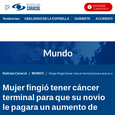
EN VIVO
Noticias Caracol En Vivo
Tendencias:
ABELARDO DE LA ESPRIELLA
GABINETE
ACCIDENTE 
PUBLICIDAD
/
/
Noticias Caracol
MUNDO
Mujer fingió tener cáncer terminal para que su n
Mujer fingió tener cáncer
terminal para que su novio
le pagara un aumento de