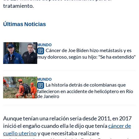
tratamiento.
Últimas Noticias
MUNDO
Cáncer de Joe Biden hizo metástasis y es
muy doloroso, según su hijo: "Se ha extendido"
MUNDO
La historia detrás de colombianas que
fallecieron en accidente de helicóptero en Río
de Janeiro
Aunque tenían una relación seria desde 2011, en 2017
inició el engaño cuando ella le dijo que tenía
cáncer de
cuello uterino
y que necesitaba realizare