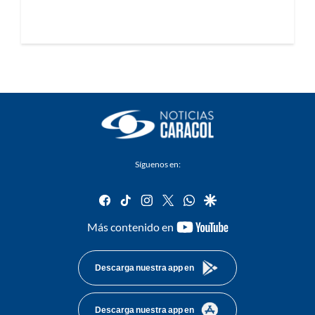
Síguenos en:
facebook
tiktok
instagram
twitter
whatsapp
google
youtube-
Más contenido en
footer
Descarga nuestra app en
Descarga nuestra app en