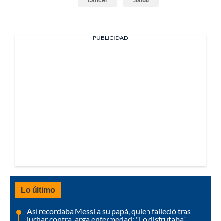
cáncer
Salud
PUBLICIDAD
Lo último
Así recordaba Messi a su papá, quien falleció tras
luchar contra larga enfermedad: "Lo disfrutaba"