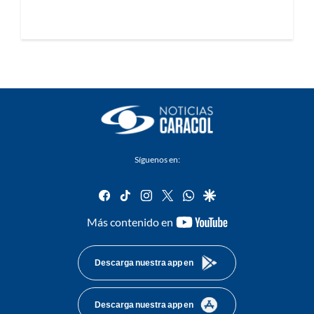
Síguenos en:
facebook
tiktok
instagram
twitter
whatsapp
google
youtube-
Más contenido en
footer
Descarga nuestra app en
Descarga nuestra app en