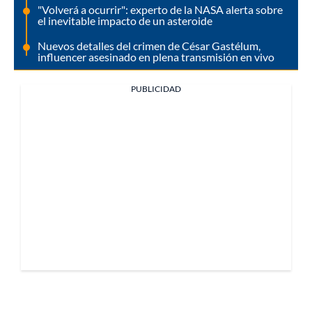
"Volverá a ocurrir": experto de la NASA alerta sobre
el inevitable impacto de un asteroide
Nuevos detalles del crimen de César Gastélum,
influencer asesinado en plena transmisión en vivo
PUBLICIDAD