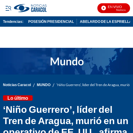
EN VIVO
Noticias Cara
Tendencias:
POSESIÓN PRESIDENCIAL
ABELARDO DE LA ESPRIELLA
PUBLICIDAD
/
/
Noticias Caracol
MUNDO
‘Niño Guerrero’, líder del Tren de Aragua, murió 
Lo último
‘Niño Guerrero’, líder del
Tren de Aragua, murió en un
operativo de EE. UU., afirma