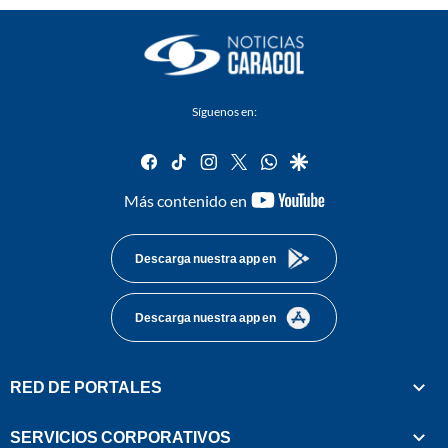
Síguenos en:
facebook
tiktok
instagram
twitter
whatsapp
google
youtube-
Más contenido en
footer
Descarga nuestra app en
Descarga nuestra app en
RED DE PORTALES
SERVICIOS CORPORATIVOS