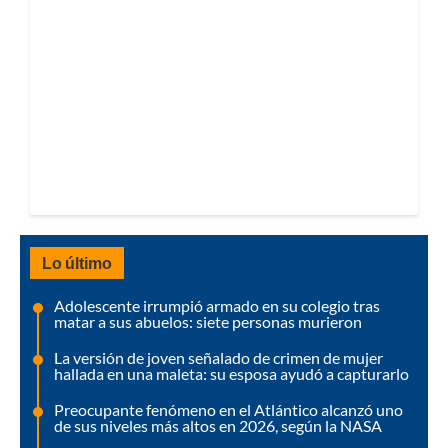
Lo último
Adolescente irrumpió armado en su colegio tras
matar a sus abuelos: siete personas murieron
La versión de joven señalado de crimen de mujer
hallada en una maleta: su esposa ayudó a capturarlo
Preocupante fenómeno en el Atlántico alcanzó uno
de sus niveles más altos en 2026, según la NASA