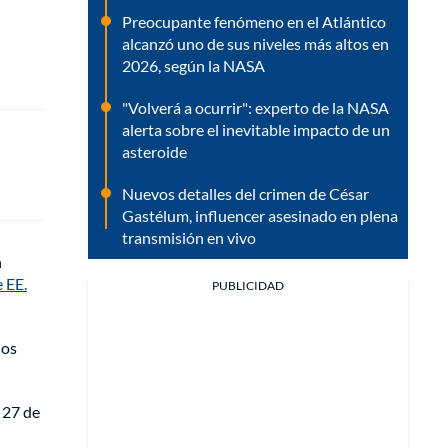
Preocupante fenómeno en el Atlántico
alcanzó uno de sus niveles más altos en
2026, según la NASA
"Volverá a ocurrir": experto de la NASA
alerta sobre el inevitable impacto de un
asteroide
Nuevos detalles del crimen de César
Gastélum, influencer asesinado en plena
transmisión en vivo
n
e EE.
PUBLICIDAD
ños
s 27 de