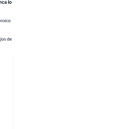
nca lo
eroico
jos de