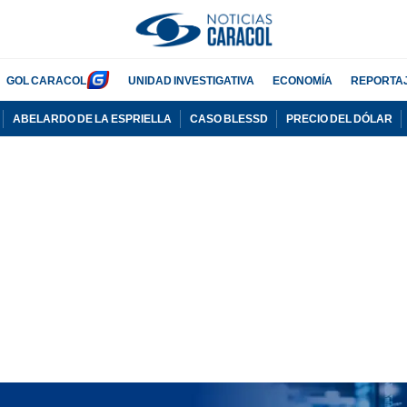
GOL CARACOL
UNIDAD INVESTIGATIVA
ECONOMÍA
REPORTA
ABELARDO DE LA ESPRIELLA
CASO BLESSD
PRECIO DEL DÓLAR
PUBLICIDAD