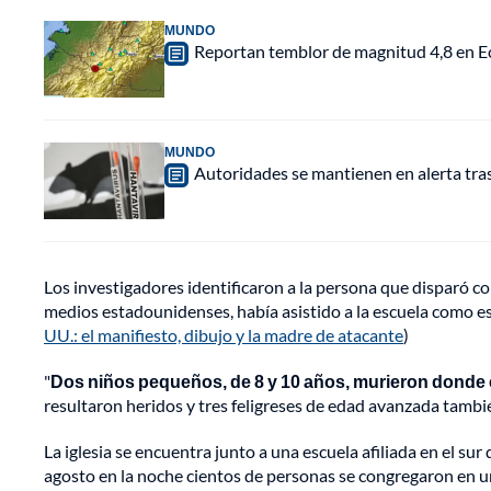
MUNDO
Reportan temblor de magnitud 4,8 en Ec
MUNDO
Autoridades se mantienen en alerta tra
Los investigadores identificaron a la persona que disparó
medios estadounidenses, había asistido a la escuela como es
UU.: el manifiesto, dibujo y la madre de atacante
)
"
Dos niños pequeños, de 8 y 10 años, murieron donde
resultaron heridos y tres feligreses de edad avanzada tambié
La iglesia se encuentra junto a una escuela afiliada en el su
agosto en la noche cientos de personas se congregaron en una