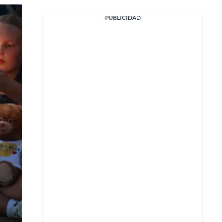
Facebook
PUBLICIDAD
X
Whatsapp
Copiar enlace
Telegram
LinkedIn