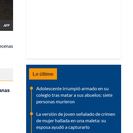
AFP
decenas
Lo último
Adolescente irrumpió armado en su
tanas
colegio tras matar a sus abuelos: siete
personas murieron
La versión de joven señalado de crimen
de mujer hallada en una maleta: su
esposa ayudó a capturarlo