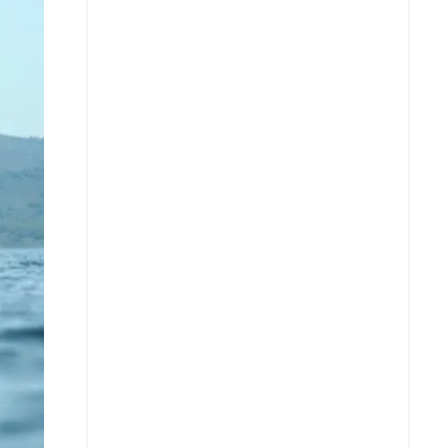
X
Whatsapp
Copiar enlace
Telegram
LinkedIn