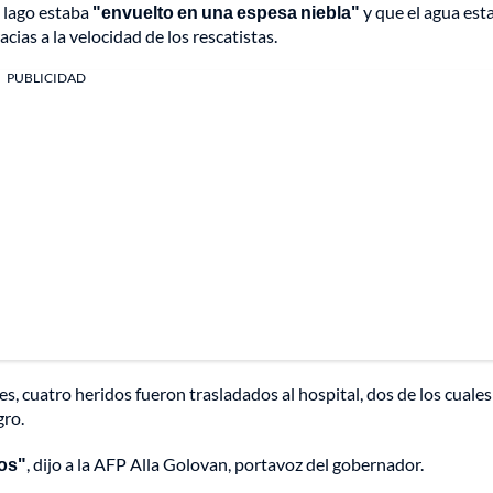
l lago estaba
"envuelto en una espesa niebla"
y que el agua est
acias a la velocidad de los rescatistas.
PUBLICIDAD
, cuatro heridos fueron trasladados al hospital, dos de los cuales
gro.
ros"
, dijo a la AFP Alla Golovan, portavoz del gobernador.