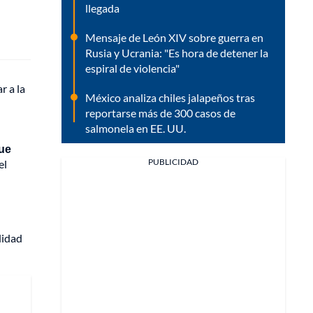
llegada
Mensaje de León XIV sobre guerra en
Rusia y Ucrania: "Es hora de detener la
espiral de violencia"
r a la
México analiza chiles jalapeños tras
reportarse más de 300 casos de
salmonela en EE. UU.
que
PUBLICIDAD
el
didad