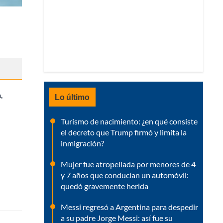
,
Lo último
Turismo de nacimiento: ¿en qué consiste
el decreto que Trump firmó y limita la
inmigración?
Mujer fue atropellada por menores de 4
y 7 años que conducían un automóvil:
quedó gravemente herida
Messi regresó a Argentina para despedir
a su padre Jorge Messi: así fue su