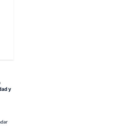
n
dad y
adar