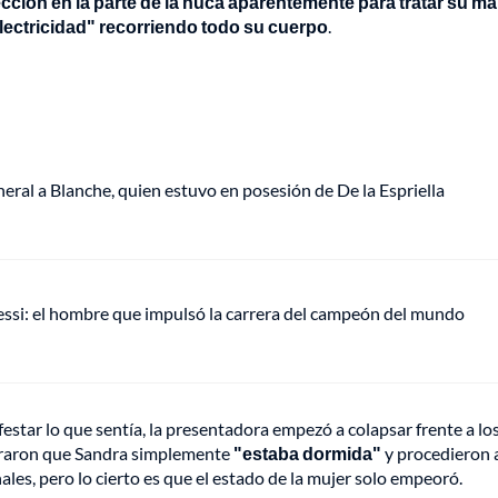
cción en la parte de la nuca aparentemente para tratar su mal
lectricidad" recorriendo todo su cuerpo
.
eral a Blanche, quien estuvo en posesión de De la Espriella
Messi: el hombre que impulsó la carrera del campeón del mundo
festar lo que sentía, la presentadora empezó a colapsar frente a lo
guraron que Sandra simplemente
"estaba dormida"
y procedieron 
les, pero lo cierto es que el estado de la mujer solo empeoró.