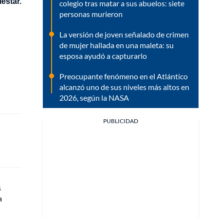
estar.
colegio tras matar a sus abuelos: siete
personas murieron
La versión de joven señalado de crimen
de mujer hallada en una maleta: su
esposa ayudó a capturarlo
Preocupante fenómeno en el Atlántico
alcanzó uno de sus niveles más altos en
2026, según la NASA
PUBLICIDAD
s
a