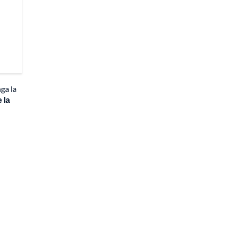
ga la
 la