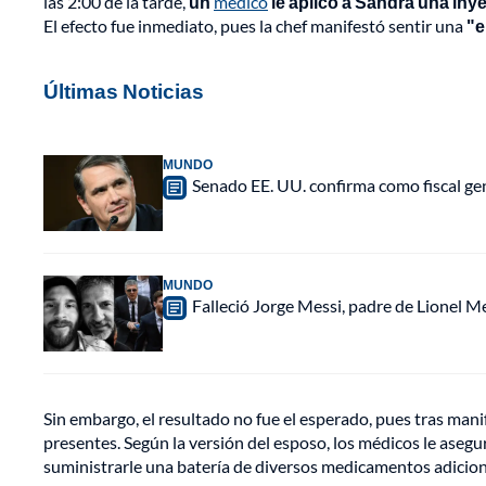
las 2:00 de la tarde,
un
médico
le aplicó a Sandra una inye
El efecto fue inmediato, pues la chef manifestó sentir una
"e
Últimas Noticias
MUNDO
Senado EE. UU. confirma como fiscal gen
MUNDO
Falleció Jorge Messi, padre de Lionel 
Sin embargo, el resultado no fue el esperado, pues tras mani
presentes. Según la versión del esposo, los médicos le ase
suministrarle una batería de diversos medicamentos adiciona