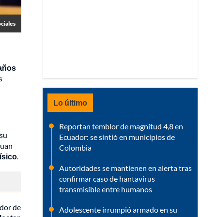
ciales
años
s
Lo último
Reportan temblor de magnitud 4,8 en
 su
Ecuador: se sintió en municipios de
Juan
Colombia
ísico
.
Autoridades se mantienen en alerta tras
confirmar caso de hantavirus
transmisible entre humanos
edor de
Adolescente irrumpió armado en su