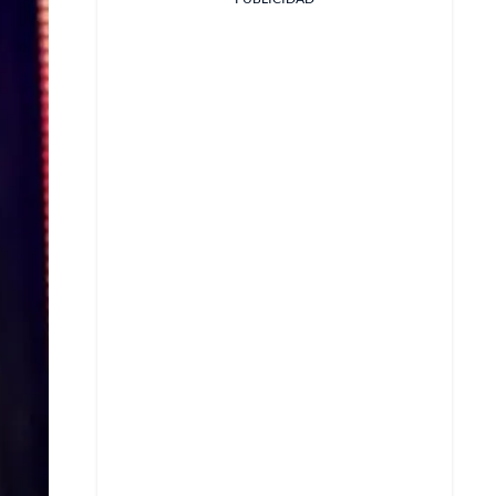
Facebook
X
Whatsapp
Copiar enlace
Telegram
LinkedIn