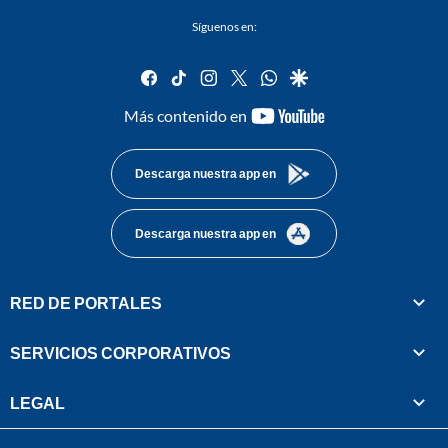
Síguenos en:
facebook
tiktok
instagram
twitter
whatsapp
google
youtube-
Más contenido en
footer
Descarga nuestra app en
Descarga nuestra app en
RED DE PORTALES
SERVICIOS CORPORATIVOS
LEGAL