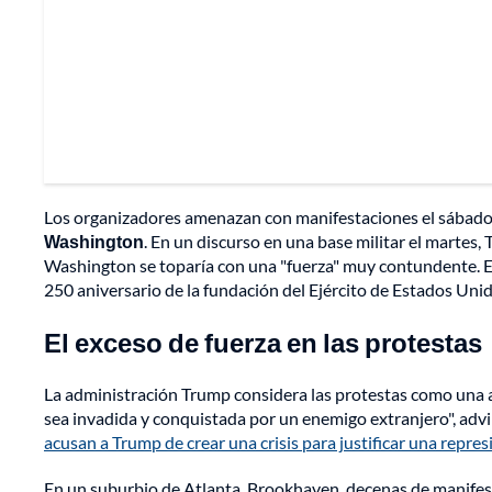
Los organizadores amenazan con manifestaciones el sábad
Washington
. En un discurso en una base militar el martes, 
Washington se toparía con una "fuerza" muy contundente. El 
250 aniversario de la fundación del Ejército de Estados Uni
El exceso de fuerza en las protestas
La administración Trump considera las protestas como una
sea invadida y conquistada por un enemigo extranjero", advi
acusan a Trump de crear una crisis para justificar una repres
En un suburbio de Atlanta, Brookhaven, decenas de manife