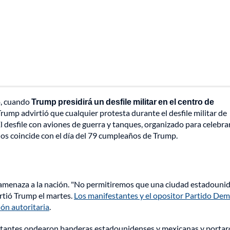
o, cuando
Trump presidirá un desfile militar en el centro de
Trump advirtió que cualquier protesta durante el desfile militar de
desfile con aviones de guerra y tanques, organizado para celebrar
dos coincide con el día del 79 cumpleaños de Trump.
 amenaza a la nación. "No permitiremos que una ciudad estadouni
rtió Trump el martes.
Los manifestantes y el opositor Partido De
ión autoritaria
.
stantes ondearon banderas estadounidenses y mexicanas y porta