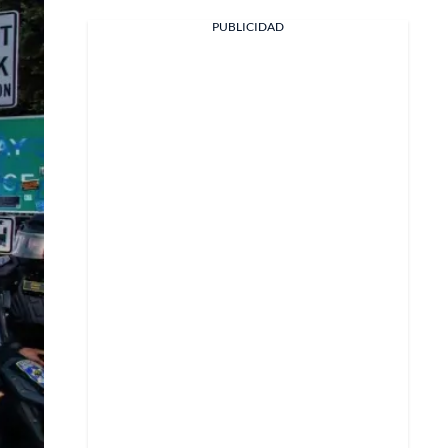
PUBLICIDAD
Facebook
X
Whatsapp
Copiar enlace
Telegram
LinkedIn