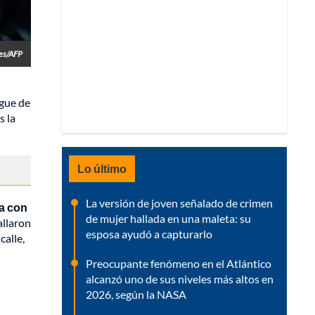
es/AFP
egue de
s la
Lo último
La versión de joven señalado de crimen
ta con
de mujer hallada en una maleta: su
allaron
esposa ayudó a capturarlo
calle,
Preocupante fenómeno en el Atlántico
alcanzó uno de sus niveles más altos en
2026, según la NASA