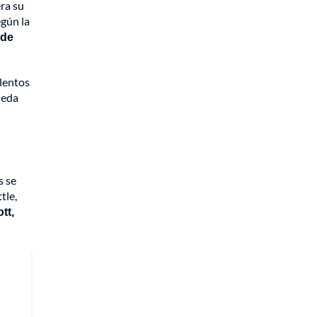
era su
gún la
 de
olentos
ueda
s se
tle,
tt,