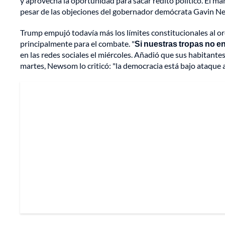
y aprovecha la oportunidad para sacar rédito político. El ma
pesar de las objeciones del gobernador demócrata Gavin 
Trump empujó todavía más los límites constitucionales al o
principalmente para el combate. "
Si nuestras tropas no e
en las redes sociales el miércoles. Añadió que sus habitante
martes, Newsom lo criticó: "la democracia está bajo ataque a