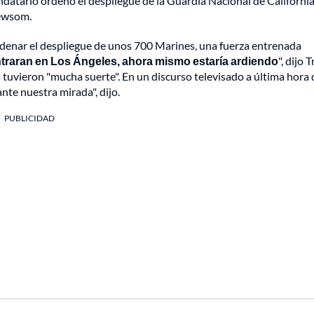
ndatario ordenó el despliegue de la Guardia Nacional de California
Newsom.
rdenar el despliegue de unos 700 Marines, una fuerza entrenada
ntraran en Los Ángeles, ahora mismo estaría ardiendo
", dijo
s tuvieron "mucha suerte". En un discurso televisado a última hora 
nte nuestra mirada", dijo.
PUBLICIDAD