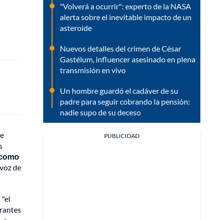
"Volverá a ocurrir": experto de la NASA
alerta sobre el inevitable impacto de un
asteroide
Nuevos detalles del crimen de César
Gastélum, influencer asesinado en plena
transmisión en vivo
Un hombre guardó el cadáver de su
padre para seguir cobrando la pensión:
nadie supo de su deceso
de
PUBLICIDAD
s
s como
avoz de
 "el
grantes