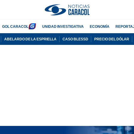
GOL CARACOL
UNIDAD INVESTIGATIVA
ECONOMÍA
REPORTA
ABELARDO DE LA ESPRIELLA
CASO BLESSD
PRECIO DEL DÓLAR
PUBLICIDAD