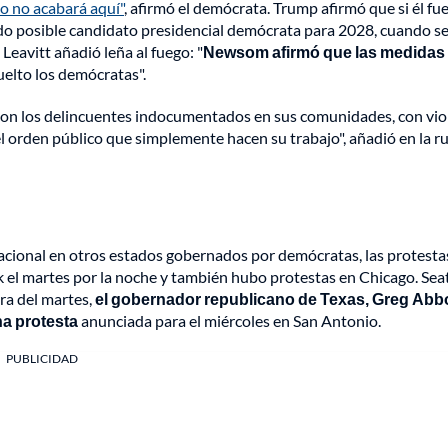
to no acabará aquí"
, afirmó el demócrata. Trump afirmó que si él fu
do posible candidato presidencial demócrata para 2028, cuando se
Leavitt añadió leña al fuego: "
Newsom afirmó que las medidas
vuelto los demócratas".
e con los delincuentes indocumentados en sus comunidades, con vi
l orden público que simplemente hacen su trabajo", añadió en la r
acional en otros estados gobernados por demócratas, las protesta
el martes por la noche y también hubo protestas en Chicago. Seat
ra del martes,
el gobernador republicano de Texas, Greg Abbo
na protesta
anunciada para el miércoles en San Antonio.
PUBLICIDAD