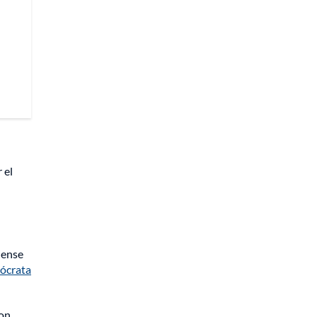
 el
dense
mócrata
ron