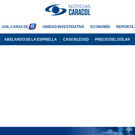
GOL CARACOL
UNIDAD INVESTIGATIVA
ECONOMÍA
REPORTA
ABELARDO DE LA ESPRIELLA
CASO BLESSD
PRECIO DEL DÓLAR
PUBLICIDAD