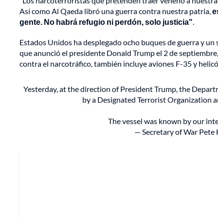
"Los narcoterroristas que pretenden traer veneno a nuestra
Así como Al Qaeda libró una guerra contra nuestra patria,
e
gente. No habrá refugio ni perdón, solo justicia"
.
Estados Unidos ha desplegado ocho buques de guerra y un s
que anunció el presidente Donald Trump el 2 de septiembre, 
contra el narcotráfico, también incluye aviones F-35 y helic
Yesterday, at the direction of President Trump, the Depart
by a Designated Terrorist Organization an
The vessel was known by our int
— Secretary of War Pet