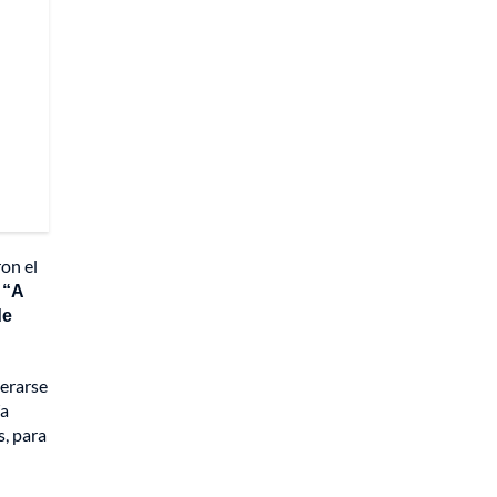
on el
.
“A
de
perarse
ía
, para