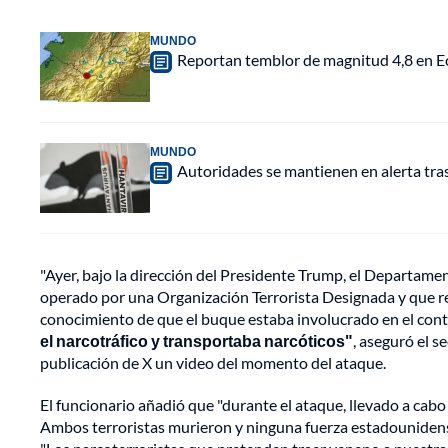
MUNDO
Reportan temblor de magnitud 4,8 en Ec
MUNDO
Autoridades se mantienen en alerta tra
"Ayer, bajo la dirección del Presidente Trump, el Departame
operado por una Organización Terrorista Designada y que real
conocimiento de que el buque estaba involucrado en el contr
el narcotráfico y transportaba narcóticos"
, aseguró el s
publicación de X un video del momento del ataque.
El funcionario añadió que "durante el ataque, llevado a cab
Ambos terroristas murieron y ninguna fuerza estadounidense 