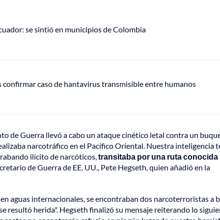
uador: se sintió en municipios de Colombia
s confirmar caso de hantavirus transmisible entre humanos
nto de Guerra llevó a cabo un ataque cinético letal contra un buqu
izaba narcotráfico en el Pacífico Oriental. Nuestra inteligencia t
abando ilícito de narcóticos,
transitaba por una ruta conocida
ecretario de Guerra de EE. UU., Pete Hegseth, quien añadió en la
o en aguas internacionales, se encontraban dos narcoterroristas a 
resultó herida". Hegseth finalizó su mensaje reiterando lo siguie