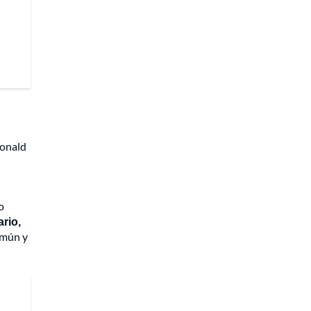
Donald
o
rio,
común y