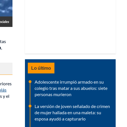
ociales
stas
n
,
Lo último
Adolescente irrumpió armado en su
eriores
colegio tras matar a sus abuelos: siete
olás
personas murieron
s y el
La versión de joven señalado de crimen
de mujer hallada en una maleta: su
esposa ayudó a capturarlo