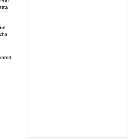
erio.
stra
que
ucha
erated