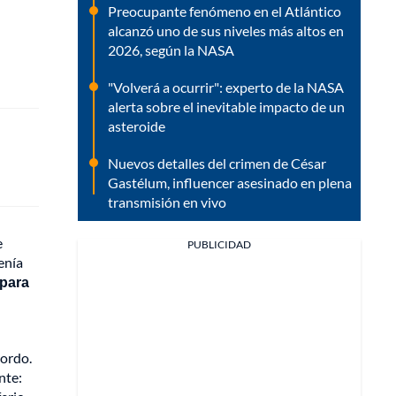
Preocupante fenómeno en el Atlántico
alcanzó uno de sus niveles más altos en
2026, según la NASA
"Volverá a ocurrir": experto de la NASA
alerta sobre el inevitable impacto de un
asteroide
Nuevos detalles del crimen de César
Gastélum, influencer asesinado en plena
transmisión en vivo
e
PUBLICIDAD
enía
 para
bordo.
nte: