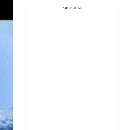
PUBLICIDAD
Facebook
X
Whatsapp
Copiar enlace
Telegram
LinkedIn