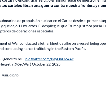
s costas no encontrarán refugio en ningún lugar de nuestro hemisf
stos cárteles libran una guerra contra nuestra frontera y nue
ubmarino de propulsión nuclear en el Caribe desde el primer ata
y que dejó 11 muertos. El despliegue, que Trump justifica por la l
ópteros de operaciones especiales.
ment of War conducted a lethal kinetic strike on a vessel being op
d conducting narco-trafficking in the Eastern Pacific.
elligence to be…
pic.twitter.com/BayDhUZ4Ac
e Hegseth (@SecWar)
October 22, 2025
PUBLICIDAD