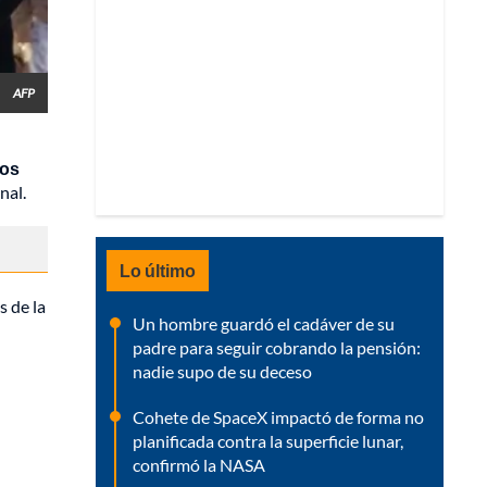
AFP
ños
nal.
Lo último
s de la
Un hombre guardó el cadáver de su
padre para seguir cobrando la pensión:
nadie supo de su deceso
Cohete de SpaceX impactó de forma no
planificada contra la superficie lunar,
confirmó la NASA