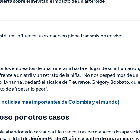
alerta sobre el inevitable impacto de un asteroide
stélum, influencer asesinado en plena transmisión en vivo
or los empleados de una funeraria hasta el lugar de su inhumación,
frente a un atril y un retrato de la niña. "No nos despedimos de un
o: Lyhanna", declaró el alcalde de Fleurance, Grégory Bobbato, qui
o de afrontar lo peor".
 noticias más importantes de Colombia y el mundo)
oso por otros casos
ícola abandonado cercano a Fleurance, tras permanecer desapareci
onsabilidad de
Jérôme B., de 41 años y padre de una amiga
suy