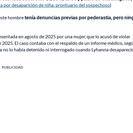
cia por desaparición de niña: prontuario del sospechoso
)
 este hombre
tenía denuncias previas por pederastia, pero ni
esentada en agosto de 2025 por una mujer, que lo acusó de violar
 2025. El caso contaba con el respaldo de un informe médico, segú
cía no lo había detenido ni interrogado cuando Lyhanna desapareci
PUBLICIDAD