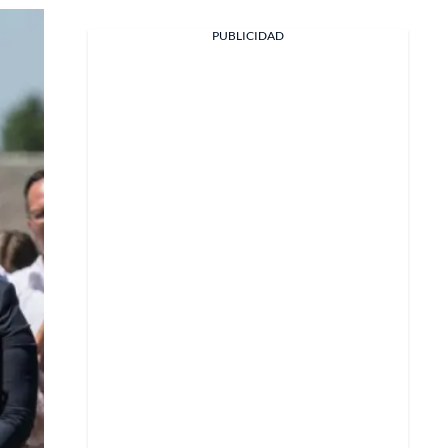
Facebook
PUBLICIDAD
X
Whatsapp
Copiar enlace
Telegram
LinkedIn