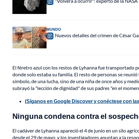
"Volverá a ocurrir": experto de la NASA 
MUNDO
Nuevos detalles del crimen de César Ga
El féretro azul con los restos de Lyhanna fue transportado p
donde solo estaba su familia. El resto de personas se reunió 
símbolo, de una lucha, sino de una niña de once años y medi
subrayó la "lección de dignidad" de sus padres "en el moment
(Síganos en Google Discover y conéctese con las
Ninguna condena contra el sospech
El cadáver de Lyhanna apareció el 4 de junio en un silo agr
desde el 29 de mayo, y los investigadores apuntan a la resp