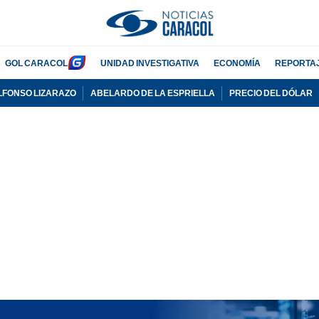
GOL CARACOL
UNIDAD INVESTIGATIVA
ECONOMÍA
REPORTA
LFONSO LIZARAZO
ABELARDO DE LA ESPRIELLA
PRECIO DEL DÓLAR
PUBLICIDAD