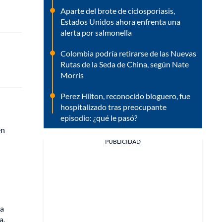
Aparte del brote de ciclosporiasis,
Estados Unidos ahora enfrenta una
alerta por salmonella
Colombia podría retirarse de las Nuevas
Rutas de la Seda de China, según Nate
Morris
Perez Hilton, reconocido bloguero, fue
hospitalizado tras preocupante
episodio: ¿qué le pasó?
en
PUBLICIDAD
da
a.