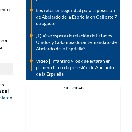
 entre
Los retos en seguridad para la posesión
de Abelardo de la Espriella en Cali este 7
de agosto
¿Qué se espera de relación de Estados
 con
Unidos y Colombia durante mandato de
 a
Abelardo de la Espriella?
Video | Infantino y los que estarán en
primera fila en la posesión de Abelardo
de la Espriella
os
PUBLICIDAD
a del
elardo