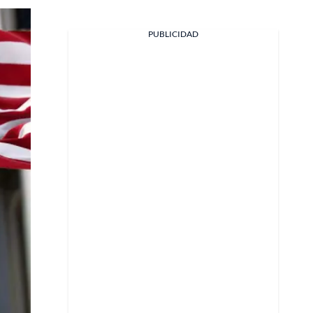
PUBLICIDAD
Facebook
X
Whatsapp
Copiar enlace
Telegram
LinkedIn