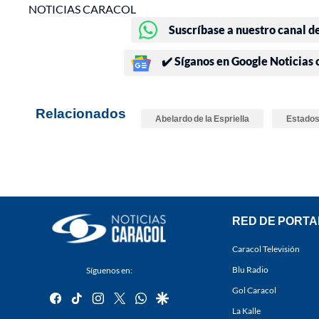
NOTICIAS CARACOL
Suscríbase a nuestro canal d
✔️ Síganos en Google Noticias
Relacionados
Abelardo de la Espriella
Estados
RED DE PORTA
Caracol Televisión
Blu Radio
Síguenos en:
Gol Caracol
facebook
tiktok
instagram
twitter
whatsapp
google
La Kalle