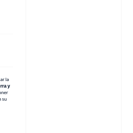
ar la
rra y
poner
n su