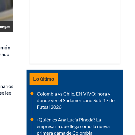
Images
unión
asado
Lo último
onarios
se lee
Colombia vs Chile, EN VIVO; hora y
dónde ver el Sudamericano Sub-17 de
Futsal 2026
¿Quién es Ana Lucía Pineda? La
empresaria que llega como la nueva
primera dama de Colombia