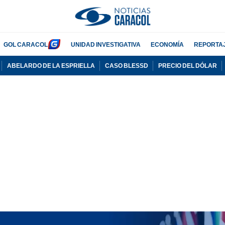
GOL CARACOL
UNIDAD INVESTIGATIVA
ECONOMÍA
REPORTA
ABELARDO DE LA ESPRIELLA
CASO BLESSD
PRECIO DEL DÓLAR
PUBLICIDAD