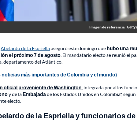
Imagen de referencia.
Getty 
o
Abelardo de la Espriella
aseguró este domingo que
hubo una re
ión el próximo 7 de agosto
. El mandatario electo se reunió el p
a, departamento del Atlántico.
 noticias más importantes de Colombia y el mundo)
ón oficial proveniente de Washington
, integrada por altos funci
ono
y de la
Embajada
de los Estados Unidos en Colombia", según 
te electo.
elardo de la Espriella y funcionarios de