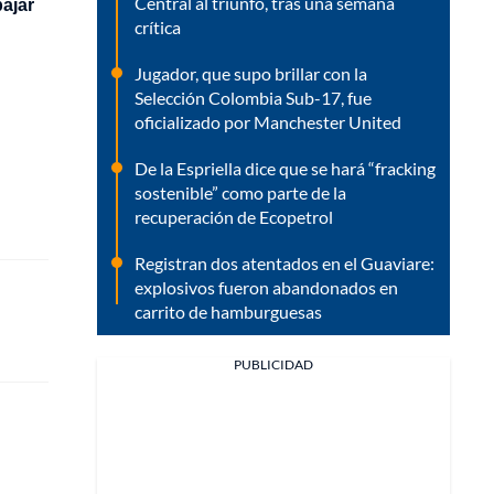
Central al triunfo, tras una semana
bajar
crítica
Jugador, que supo brillar con la
Selección Colombia Sub-17, fue
oficializado por Manchester United
De la Espriella dice que se hará “fracking
sostenible” como parte de la
recuperación de Ecopetrol
Registran dos atentados en el Guaviare:
explosivos fueron abandonados en
carrito de hamburguesas
PUBLICIDAD