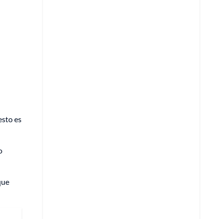
esto es
o
que