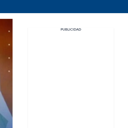
Facebook
PUBLICIDAD
X
Whatsapp
Copiar enlace
Telegram
LinkedIn