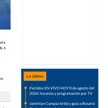
iara
s,
a
Lo último
os
Partidos EN VIVO HOY 8 de agosto del
2026: horarios y programación por TV
Jaminton Campaz brilla y guía a Rosario