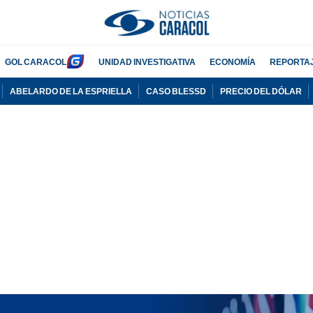
GOL CARACOL
UNIDAD INVESTIGATIVA
ECONOMÍA
REPORTA
ABELARDO DE LA ESPRIELLA
CASO BLESSD
PRECIO DEL DÓLAR
PUBLICIDAD