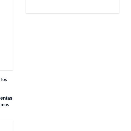
 los
uentas
ximos