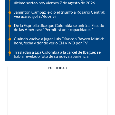
último sorteo hoy viernes 7 de agosto de 2026
Jaminton Campaz le dio el triunfo a Rosario Central:
vea acá su gol a Aldosivi
De la Espriella dice que Colombia se unirá al Escudo
de las Américas: "Permitirá unir capacidades"
Cuándo vuelve a jugar Luis Díaz con Bayern Múnich;
hora, fecha y dónde verlo EN VIVO por TV
Trasladan a Epa Colombia a la cárcel de Ibagué: se
había revelado foto de su nueva apariencia
PUBLICIDAD