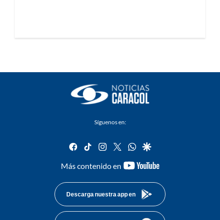
Síguenos en:
facebook
tiktok
instagram
twitter
whatsapp
google
youtube-
Más contenido en
footer
Descarga nuestra app en