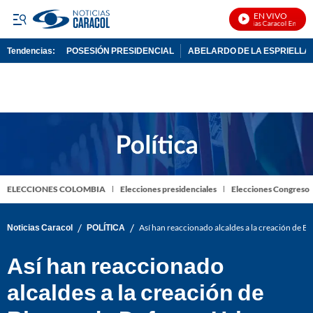
EN VIVO
Noticias Caracol En Vivo
Tendencias:
POSESIÓN PRESIDENCIAL
ABELARDO DE LA ESPRIELLA
PUBLICIDAD
ELECCIONES COLOMBIA
Elecciones presidenciales
Elecciones Congreso
/
/
Noticias Caracol
POLÍTICA
Así han reaccionado alcaldes a la creación de B
Así han reaccionado
alcaldes a la creación de