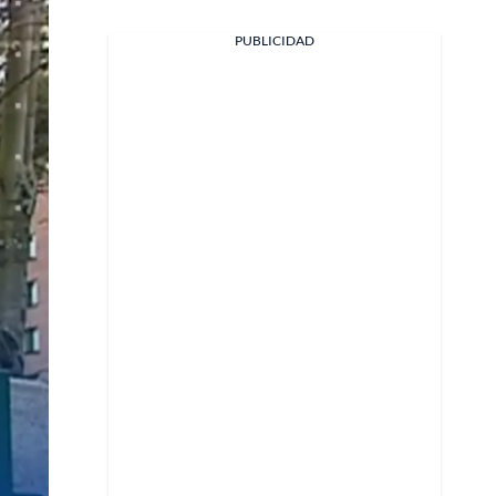
Facebook
PUBLICIDAD
X
Whatsapp
Copiar enlace
Telegram
LinkedIn