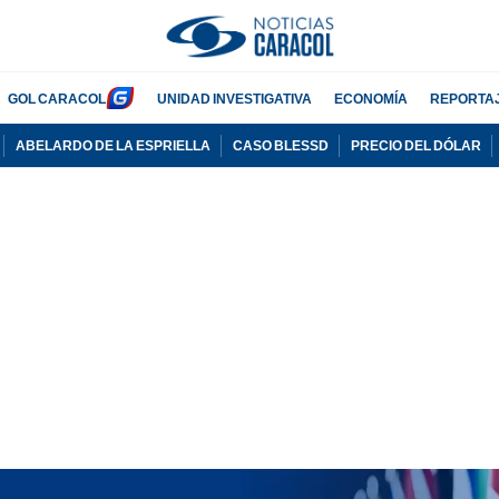
GOL CARACOL
UNIDAD INVESTIGATIVA
ECONOMÍA
REPORTA
ABELARDO DE LA ESPRIELLA
CASO BLESSD
PRECIO DEL DÓLAR
PUBLICIDAD