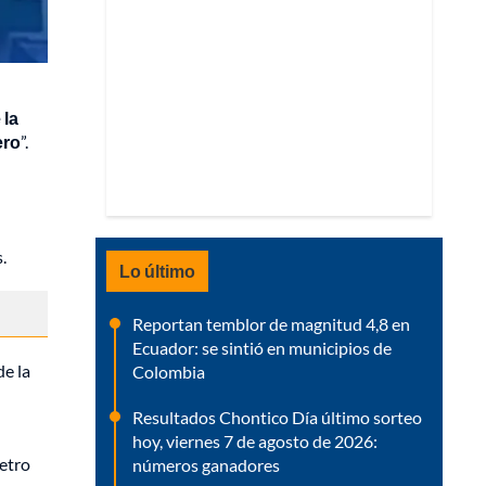
 la
ero
”.
.
Lo último
Reportan temblor de magnitud 4,8 en
Ecuador: se sintió en municipios de
de la
Colombia
Resultados Chontico Día último sorteo
hoy, viernes 7 de agosto de 2026:
Petro
números ganadores