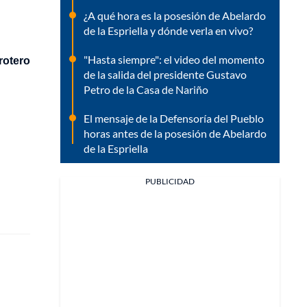
¿A qué hora es la posesión de Abelardo
de la Espriella y dónde verla en vivo?
"Hasta siempre": el video del momento
rotero
de la salida del presidente Gustavo
Petro de la Casa de Nariño
El mensaje de la Defensoría del Pueblo
horas antes de la posesión de Abelardo
de la Espriella
PUBLICIDAD