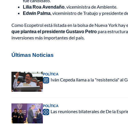
fue candidato.
Lilia Roa Avendaño
, viceministra de Ambiente.
Edwin Palma
, viceministro de Trabajo y presidente d
Como Ecopetrol está listada en la bolsa de Nueva York hay 
que plantea el presidente Gustavo Petro
para estructurar
inversiones más importantes del país.
Últimas Noticias
POLÍTICA
Iván Cepeda llama a la "resistencia" al 
POLÍTICA
Las reuniones bilaterales de De la Espri