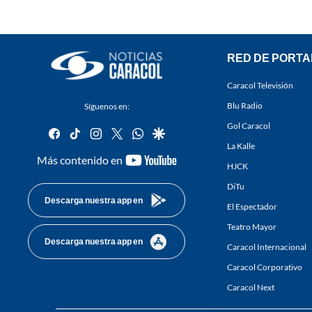
RED DE PORTA
Caracol Televisión
Blu Radio
Síguenos en:
Gol Caracol
facebook
tiktok
instagram
twitter
whatsapp
google
La Kalle
youtube-
Más contenido en
HJCK
footer
DiTu
Descarga nuestra app en
El Espectador
Teatro Mayor
Descarga nuestra app en
Caracol Internacional
Caracol Corporativo
Caracol Next