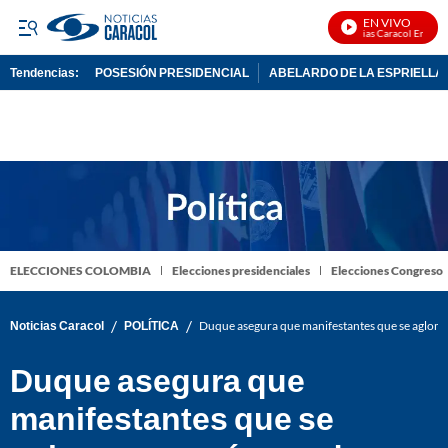
EN VIVO
Noticias Caracol En Vivo
Tendencias:
POSESIÓN PRESIDENCIAL
ABELARDO DE LA ESPRIELLA
PUBLICIDAD
ELECCIONES COLOMBIA
Elecciones presidenciales
Elecciones Congreso
/
/
Noticias Caracol
POLÍTICA
Duque asegura que manifestantes que se aglome
Duque asegura que
manifestantes que se