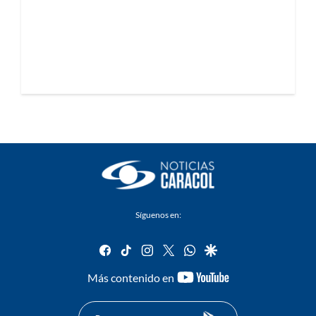
Síguenos en:
facebook
tiktok
instagram
twitter
whatsapp
google
youtube-
Más contenido en
footer