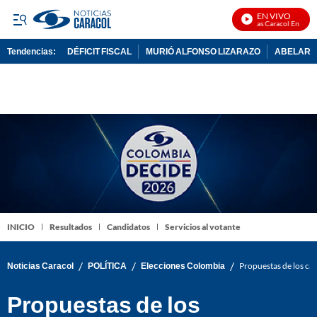
EN VIVO
Noticias Caracol En Vivo
Tendencias:
DÉFICIT FISCAL
MURIÓ ALFONSO LIZARAZO
ABELARDO
PUBLICIDAD
INICIO
Resultados
Candidatos
Servicios al votante
/
/
/
Noticias Caracol
POLÍTICA
Elecciones Colombia
Propuestas de los can
Propuestas de los