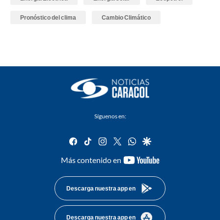
Pronóstico del clima
Cambio Climático
Síguenos en:
facebook
tiktok
instagram
twitter
whatsapp
google
youtube-
Más contenido en
footer
Descarga nuestra app en
Descarga nuestra app en