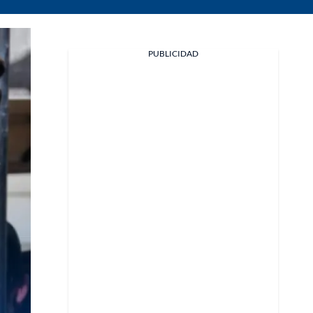
PUBLICIDAD
Facebook
X
Whatsapp
Copiar enlace
Telegram
LinkedIn