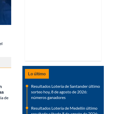
el
Lo último
Resultados Lotería de Santander último
n
sorteo hoy, 8 de agosto de 2026:
las
números ganadores
ia de
Resultados Lotería de Medellín último
resultado sábado 8 de agosto de 2026: