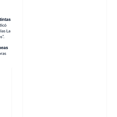
tintas
dicó
ias La
s”.
íneas
oras