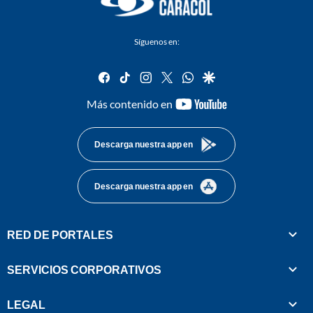
Síguenos en:
facebook
tiktok
instagram
twitter
whatsapp
google
youtube-
Más contenido en
footer
Descarga nuestra app en
Descarga nuestra app en
RED DE PORTALES
SERVICIOS CORPORATIVOS
LEGAL