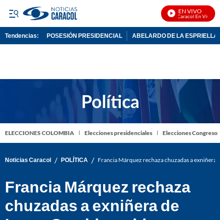
EN VIVO
Noticias Caracol En Vivo
Tendencias:
POSESIÓN PRESIDENCIAL
ABELARDO DE LA ESPRIELLA
PUBLICIDAD
ELECCIONES COLOMBIA
Elecciones presidenciales
Elecciones Congreso
/
/
Noticias Caracol
POLÍTICA
Francia Márquez rechaza chuzadas a exniñera de
Francia Márquez rechaza
chuzadas a exniñera de