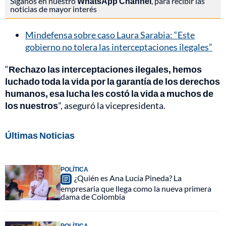
Síganos en nuestro
WhatsApp Channel
, para recibir las
noticias de mayor interés
Mindefensa sobre caso Laura Sarabia: “Este
gobierno no tolera las interceptaciones ilegales”
“
Rechazo las interceptaciones ilegales, hemos
luchado toda la vida por la garantía de los derechos
humanos, esa lucha les costó la vida a muchos de
los nuestros
”, aseguró la vicepresidenta.
Últimas Noticias
POLÍTICA
¿Quién es Ana Lucía Pineda? La
empresaria que llega como la nueva primera
dama de Colombia
POLÍTICA