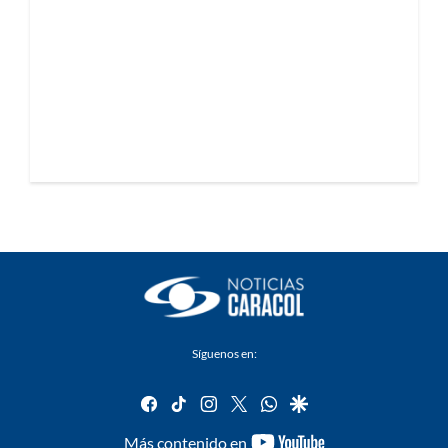
Síguenos en:
facebook
tiktok
instagram
twitter
whatsapp
google
youtube-
Más contenido en