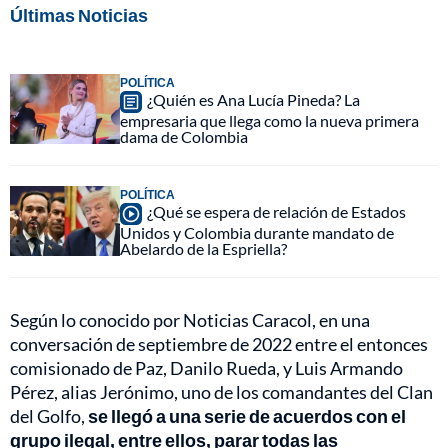
Últimas Noticias
POLÍTICA
¿Quién es Ana Lucía Pineda? La
empresaria que llega como la nueva primera
dama de Colombia
POLÍTICA
¿Qué se espera de relación de Estados
Unidos y Colombia durante mandato de
Abelardo de la Espriella?
Según lo conocido por Noticias Caracol, en una
conversación de septiembre de 2022 entre el entonces
comisionado de Paz, Danilo Rueda, y Luis Armando
Pérez, alias Jerónimo, uno de los comandantes del Clan
del Golfo,
se llegó a una serie de acuerdos con el
grupo ilegal, entre ellos, parar todas las