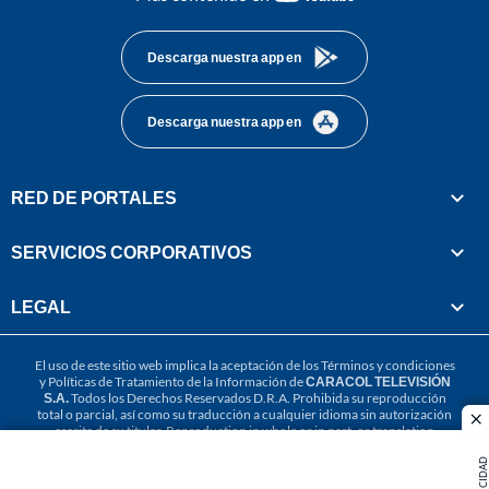
footer
Descarga nuestra app en
Descarga nuestra app en
RED DE PORTALES
SERVICIOS CORPORATIVOS
LEGAL
El uso de este sitio web implica la aceptación de los
Términos y condiciones
y
Políticas de Tratamiento de la Información
de
CARACOL TELEVISIÓN
S.A.
Todos los Derechos Reservados D.R.A. Prohibida su reproducción
total o parcial, así como su traducción a cualquier idioma sin autorización
cl
escrita de su titular. Reproduction in whole or in part, or translation
without written permission is prohibited. All rights reserved 2025.
PUBLICIDAD