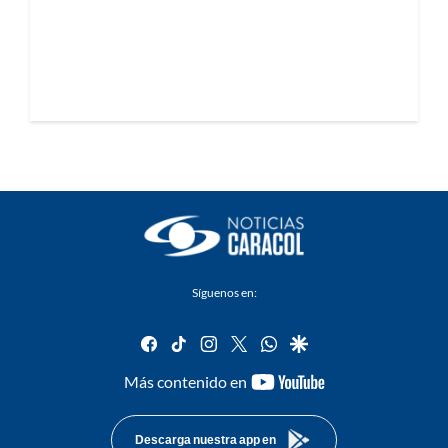
Síguenos en:
facebook
tiktok
instagram
twitter
whatsapp
google
youtube-
Más contenido en
footer
Descarga nuestra app en