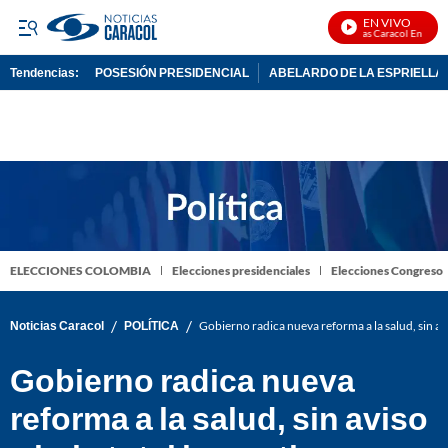
EN VIVO
Noticias Caracol En Vivo
Tendencias:
POSESIÓN PRESIDENCIAL
ABELARDO DE LA ESPRIELLA
PUBLICIDAD
ELECCIONES COLOMBIA
Elecciones presidenciales
Elecciones Congreso
/
/
Noticias Caracol
POLÍTICA
Gobierno radica nueva reforma a la salud, sin av
Gobierno radica nueva
reforma a la salud, sin aviso