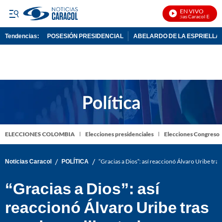
EN VIVO
Noticias Caracol En Vivo
Tendencias:
POSESIÓN PRESIDENCIAL
ABELARDO DE LA ESPRIELLA
PUBLICIDAD
ELECCIONES COLOMBIA
Elecciones presidenciales
Elecciones Congreso
/
/
Noticias Caracol
POLÍTICA
“Gracias a Dios”: así reaccionó Álvaro Uribe tras
“Gracias a Dios”: así
reaccionó Álvaro Uribe tras