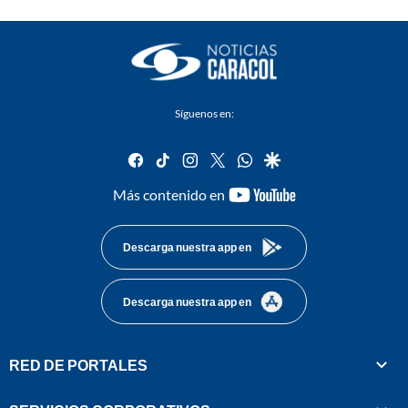
Síguenos en:
facebook
tiktok
instagram
twitter
whatsapp
google
youtube-
Más contenido en
footer
Descarga nuestra app en
Descarga nuestra app en
RED DE PORTALES