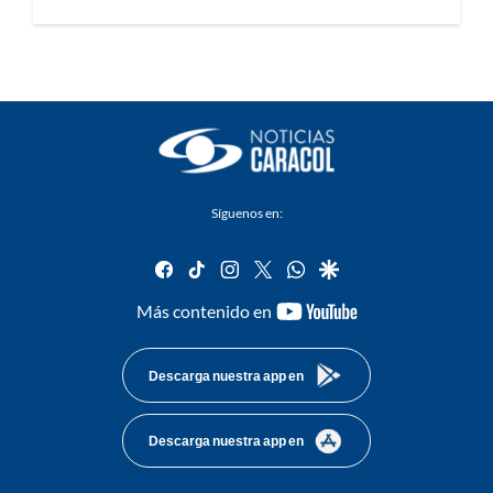
Síguenos en:
facebook
tiktok
instagram
twitter
whatsapp
google
youtube-
Más contenido en
footer
Descarga nuestra app en
Descarga nuestra app en