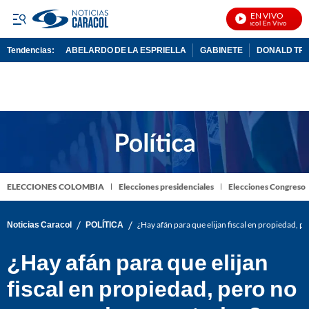
EN VIVO
Noticias Caracol En Vivo
Tendencias:
ABELARDO DE LA ESPRIELLA
GABINETE
DONALD TR
PUBLICIDAD
ELECCIONES COLOMBIA
Elecciones presidenciales
Elecciones Congreso
/
/
Noticias Caracol
POLÍTICA
¿Hay afán para que elijan fiscal en propiedad, 
¿Hay afán para que elijan
fiscal en propiedad, pero no