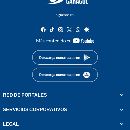
Síguenos en:
facebook
tiktok
instagram
twitter
whatsapp
google
youtube-
Más contenido en
footer
Descarga nuestra app en
Descarga nuestra app en
RED DE PORTALES
SERVICIOS CORPORATIVOS
LEGAL