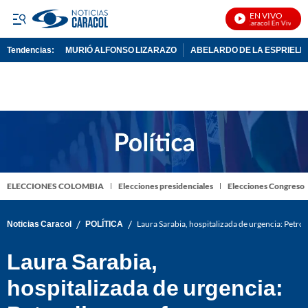
EN VIVO
Noticias Caracol En Vivo
Tendencias:
MURIÓ ALFONSO LIZARAZO
ABELARDO DE LA ESPRIELL
PUBLICIDAD
ELECCIONES COLOMBIA
Elecciones presidenciales
Elecciones Congreso
/
/
Noticias Caracol
POLÍTICA
Laura Sarabia, hospitalizada de urgencia: Petro 
Laura Sarabia,
hospitalizada de urgencia: