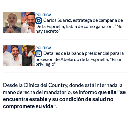
POLÍTICA
Carlos Suárez, estratega de campaña de
De la Espriella, habla de cómo ganaron: “No
hay secreto”
POLÍTICA
Detalles de la banda presidencial para la
posesión de Abelardo de la Espriella: "Es un
privilegio"
Desde la Clínica del Country, donde está internada la
mano derecha del mandatario, se informó que
ella "se
encuentra estable y su condición de salud no
compromete su vida"
.