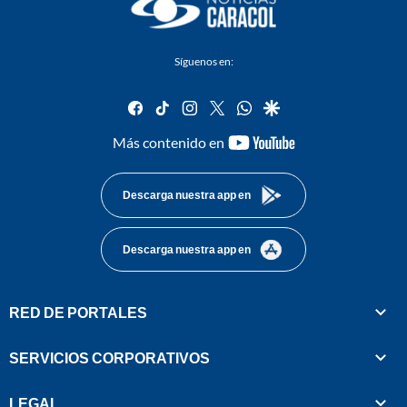
Síguenos en:
facebook
tiktok
instagram
twitter
whatsapp
google
youtube-
Más contenido en
footer
Descarga nuestra app en
Descarga nuestra app en
RED DE PORTALES
SERVICIOS CORPORATIVOS
LEGAL