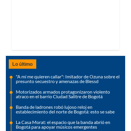
Lo último
"A mí me quieren callar": Imitador de Ozuna sobre el
presunto secuestro y amenazas de Blessd
Motorizados armados protagonizaron violento
atraco en el barrio Ciudad Salitre de Bogotá
Banda de ladrones robó lujoso reloj en
establecimiento del norte de Bogotá: esto se sabe
La Casa Morat: el espacio que la banda abrió en
Bogotá para apoyar músicos emergentes