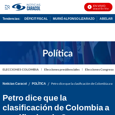
EN VIVO
Noticias Caracol En Vivo
Tendencias:
DÉFICIT FISCAL
MURIÓ ALFONSO LIZARAZO
ABELARDO
PUBLICIDAD
ELECCIONES COLOMBIA
Elecciones presidenciales
Elecciones Congreso
/
/
Noticias Caracol
POLÍTICA
Petro dice que la clasificación de Colombia a se
Petro dice que la
clasificación de Colombia a