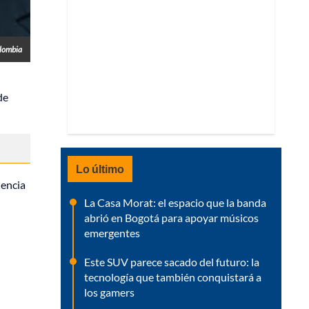
olombia
de
Lo último
dencia
La Casa Morat: el espacio que la banda
abrió en Bogotá para apoyar músicos
emergentes
Este SUV parece sacado del futuro: la
tecnología que también conquistará a
los gamers