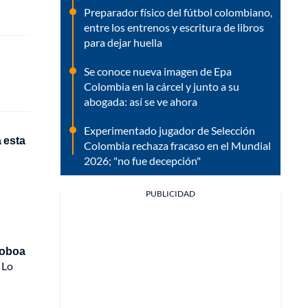
Preparador físico del fútbol colombiano,
entre los entrenos y escritura de libros
para dejar huella
Se conoce nueva imagen de Epa
Colombia en la cárcel y junto a su
abogada: así se ve ahora
Experimentado jugador de Selección
 esta
Colombia rechaza fracaso en el Mundial
2026; "no fue decepción"
PUBLICIDAD
oboa
Lo