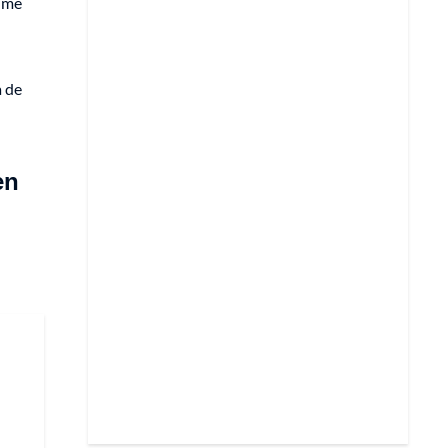
 me
a de
en