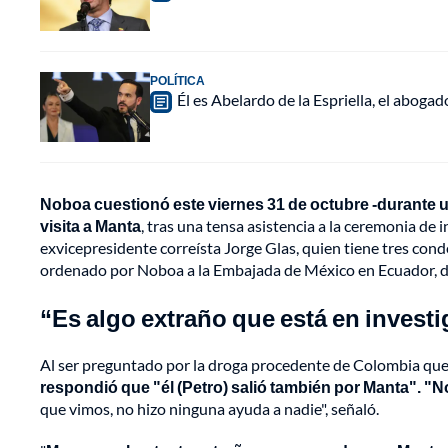
POLÍTICA
Él es Abelardo de la Espriella, el abogad
Noboa cuestionó este viernes 31 de octubre -durante u
visita a Manta
, tras una tensa asistencia a la ceremonia de 
exvicepresidente correísta Jorge Glas, quien tiene tres con
ordenado por Noboa a la Embajada de México en Ecuador, do
“Es algo extraño que está en invest
Al ser preguntado por la droga procedente de Colombia que
respondió que "él (Petro) salió también por Manta". "
que vimos, no hizo ninguna ayuda a nadie", señaló.