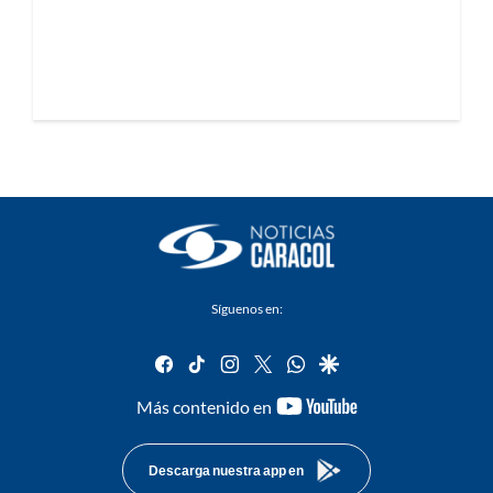
Síguenos en:
facebook
tiktok
instagram
twitter
whatsapp
google
youtube-
Más contenido en
footer
Descarga nuestra app en