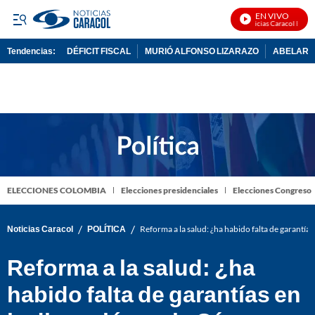
EN VIVO
Noticias Caracol En Viv
Tendencias:
DÉFICIT FISCAL
MURIÓ ALFONSO LIZARAZO
ABELARDO
PUBLICIDAD
ELECCIONES COLOMBIA
Elecciones presidenciales
Elecciones Congreso
/
/
Noticias Caracol
POLÍTICA
Reforma a la salud: ¿ha habido falta de garantía
Reforma a la salud: ¿ha
habido falta de garantías en