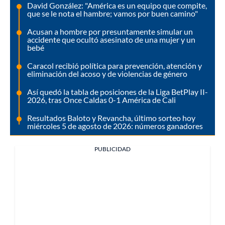
David González: "América es un equipo que compite,
que se le nota el hambre; vamos por buen camino"
Acusan a hombre por presuntamente simular un
accidente que ocultó asesinato de una mujer y un
bebé
Caracol recibió política para prevención, atención y
eliminación del acoso y de violencias de género
Así quedó la tabla de posiciones de la Liga BetPlay II-
2026, tras Once Caldas 0-1 América de Cali
Resultados Baloto y Revancha, último sorteo hoy
miércoles 5 de agosto de 2026: números ganadores
PUBLICIDAD