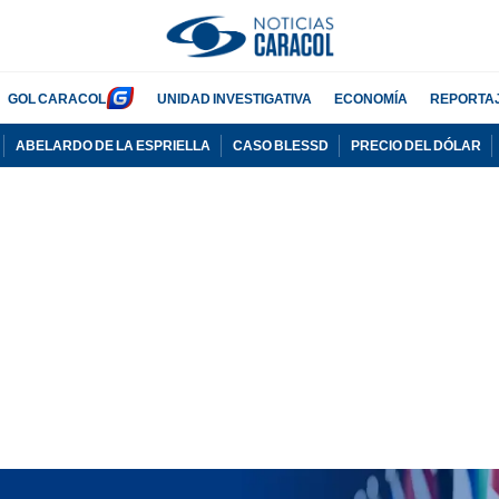
GOL CARACOL
UNIDAD INVESTIGATIVA
ECONOMÍA
REPORTA
ABELARDO DE LA ESPRIELLA
CASO BLESSD
PRECIO DEL DÓLAR
PUBLICIDAD