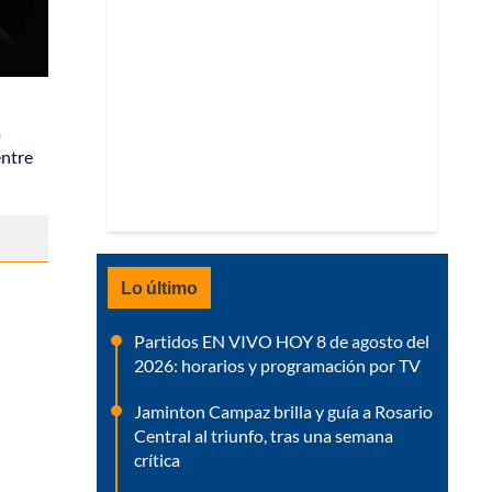
a
entre
Lo último
Partidos EN VIVO HOY 8 de agosto del
2026: horarios y programación por TV
Jaminton Campaz brilla y guía a Rosario
Central al triunfo, tras una semana
crítica