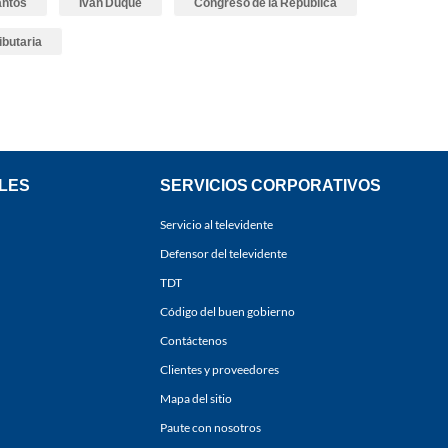
antos
Iván Duque
Congreso de la República
ibutaria
LES
SERVICIOS CORPORATIVOS
Servicio al televidente
Defensor del televidente
TDT
Código del buen gobierno
Contáctenos
Clientes y proveedores
Mapa del sitio
Paute con nosotros