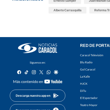
Ernesto Samper
Juan Manuel S
Alberto Carrasquilla
Reforma Tr
RED DE PORTA
Caracol Televisión
Blu Radio
Síguenos en:
Gol Caracol
facebook
tiktok
instagram
twitter
whatsapp
google
La Kalle
youtube-
Más contenido en
HJCK
footer
DiTu
Descarga nuestra app en
El Espectador
Teatro Mayor