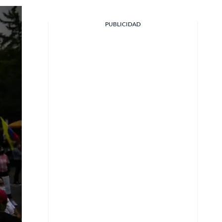
PUBLICIDAD
Facebook
X
Whatsapp
Copiar enlace
Telegram
LinkedIn