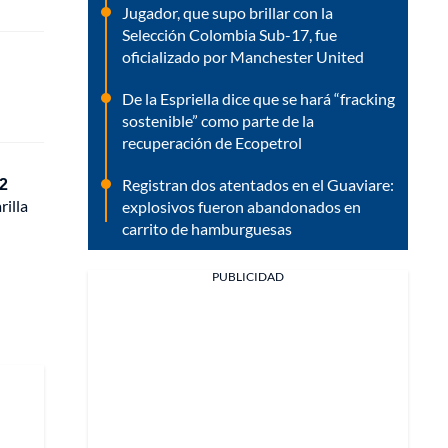
Jugador, que supo brillar con la
Selección Colombia Sub-17, fue
oficializado por Manchester United
De la Espriella dice que se hará “fracking
sostenible” como parte de la
recuperación de Ecopetrol
 2
Registran dos atentados en el Guaviare:
rilla
explosivos fueron abandonados en
carrito de hamburguesas
PUBLICIDAD