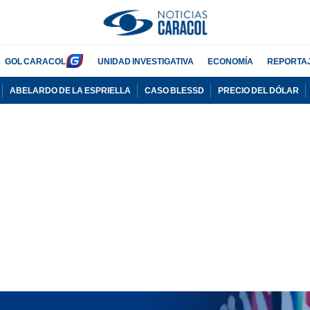
GOL CARACOL
UNIDAD INVESTIGATIVA
ECONOMÍA
REPORTA
ABELARDO DE LA ESPRIELLA
CASO BLESSD
PRECIO DEL DÓLAR
PUBLICIDAD