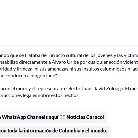
do que se trataba de "un acto cultural de los jóvenes y las víctima
sabilizo directamente a Álvaro Uribe por cualquier acción violent
aridad y firmeza: ni sus amenazas ni sus insultos calumniosos ni ac
o no conducen a ningún lado".
ntaron el muro y el representante electo Juan David Zuluaga. El me
á acciones legales sobre estos hechos.
e WhatsApp Channels aquí 👉🏻 Noticias Caracol
 con toda la información de Colombia y el mundo.