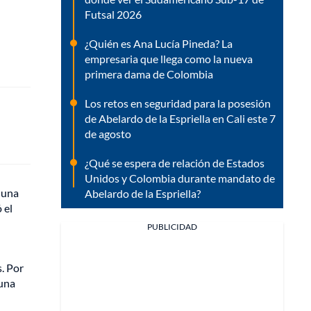
Futsal 2026
¿Quién es Ana Lucía Pineda? La
empresaria que llega como la nueva
primera dama de Colombia
Los retos en seguridad para la posesión
de Abelardo de la Espriella en Cali este 7
de agosto
¿Qué se espera de relación de Estados
Unidos y Colombia durante mandato de
s una
Abelardo de la Espriella?
 el
PUBLICIDAD
s. Por
 una