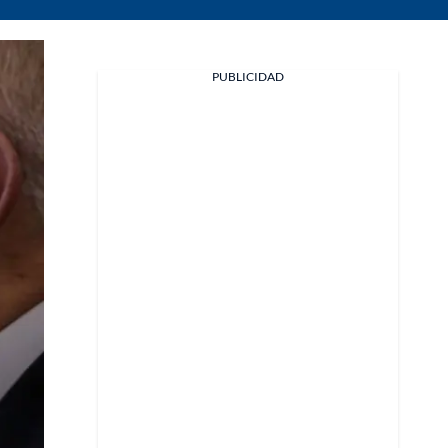
PUBLICIDAD
Facebook
X
Whatsapp
Copiar enlace
Telegram
LinkedIn