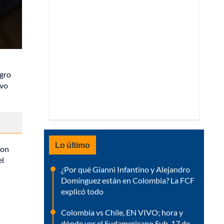
egro
avo
Lo último
con
el
¿Por qué Gianni Infantino y Alejandro
Domínguez están en Colombia? La FCF
explicó todo
Colombia vs Chile, EN VIVO; hora y
dónde ver el Sudamericano Sub-17 de