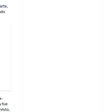
arte,
ado
a-
y fue
visto,