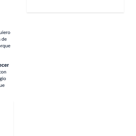
uiero
s de
porque
ecer
con
gio
que