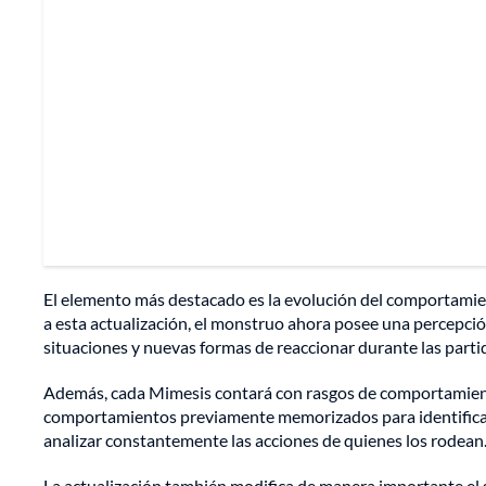
El elemento más destacado es la evolución del comportamient
a esta actualización, el monstruo ahora posee una percepci
situaciones y nuevas formas de reaccionar durante las parti
Además, cada Mimesis contará con rasgos de comportamiento
comportamientos previamente memorizados para identificar
analizar constantemente las acciones de quienes los rodean
La actualización también modifica de manera importante el s