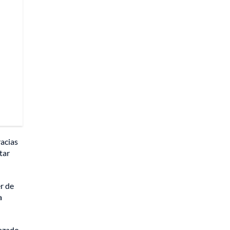
racias
tar
r de
a
lazado