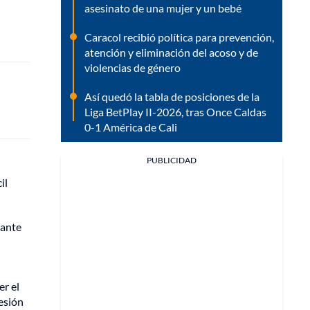
asesinato de una mujer y un bebé
Caracol recibió política para prevención,
atención y eliminación del acoso y de
violencias de género
Así quedó la tabla de posiciones de la
Liga BetPlay II-2026, tras Once Caldas
0-1 América de Cali
PUBLICIDAD
il
tante
r el
sesión