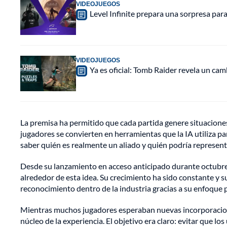
VIDEOJUEGOS
Level Infinite prepara una sorpresa pa
VIDEOJUEGOS
Ya es oficial: Tomb Raider revela un cam
La premisa ha permitido que cada partida genere situacione
jugadores se convierten en herramientas que la IA utiliza p
saber quién es realmente un aliado y quién podría represen
Desde su lanzamiento en acceso anticipado durante octubre
alrededor de esta idea. Su crecimiento ha sido constante y su
reconocimiento dentro de la industria gracias a su enfoque 
Mientras muchos jugadores esperaban nuevas incorporaciones
núcleo de la experiencia. El objetivo era claro: evitar que l