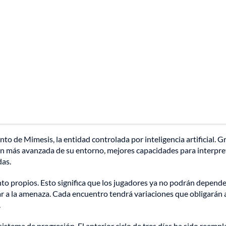
o de Mimesis, la entidad controlada por inteligencia artificial. G
ón más avanzada de su entorno, mejores capacidades para interpre
das.
 propios. Esto significa que los jugadores ya no podrán depende
 a la amenaza. Cada encuentro tendrá variaciones que obligarán 
.
istema de progresión. El anterior ciclo de tres días ha sido reemp