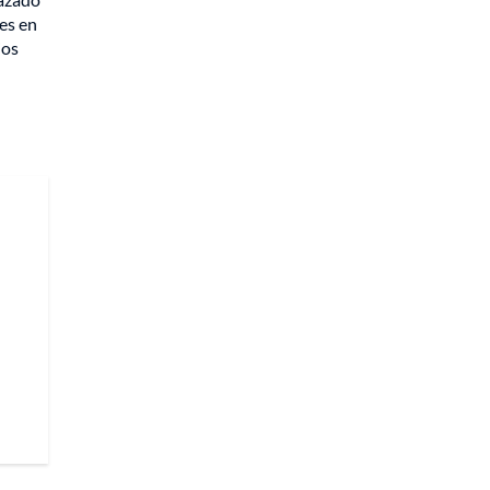
tes en
ios