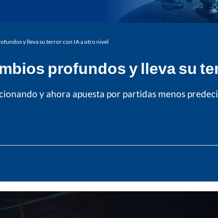
ndos y lleva su terror con IA a otro nivel
ios profundos y lleva su terr
ucionando y ahora apuesta por partidas menos predec