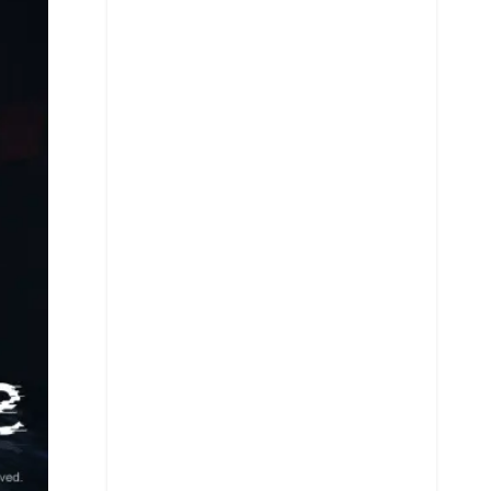
X
Whatsapp
Copiar enlace
Telegram
LinkedIn