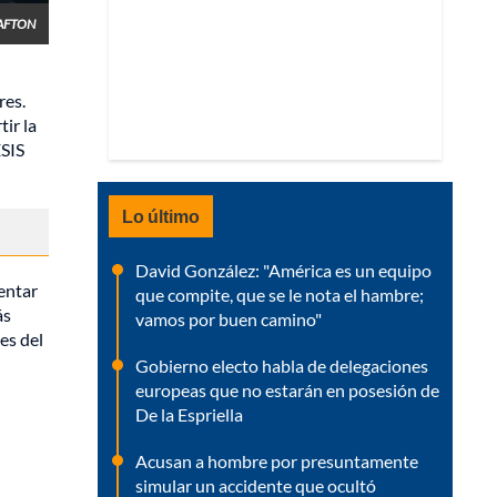
RAFTON
res.
ir la
ESIS
Lo último
David González: "América es un equipo
entar
que compite, que se le nota el hambre;
ás
vamos por buen camino"
es del
Gobierno electo habla de delegaciones
europeas que no estarán en posesión de
De la Espriella
Acusan a hombre por presuntamente
simular un accidente que ocultó