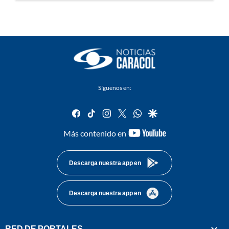
Síguenos en:
facebook
tiktok
instagram
twitter
whatsapp
google
youtube-
Más contenido en
footer
Descarga nuestra app en
Descarga nuestra app en
RED DE PORTALES