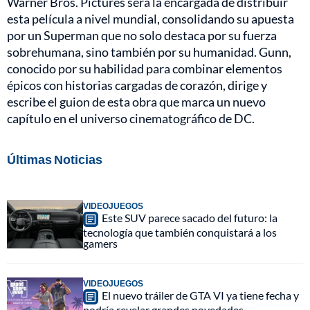
Warner Bros. Pictures será la encargada de distribuir
esta película a nivel mundial, consolidando su apuesta
por un Superman que no solo destaca por su fuerza
sobrehumana, sino también por su humanidad. Gunn,
conocido por su habilidad para combinar elementos
épicos con historias cargadas de corazón, dirige y
escribe el guion de esta obra que marca un nuevo
capítulo en el universo cinematográfico de DC.
Últimas Noticias
VIDEOJUEGOS
Este SUV parece sacado del futuro: la
tecnología que también conquistará a los
gamers
VIDEOJUEGOS
El nuevo tráiler de GTA VI ya tiene fecha y
podría revelar grandes novedades