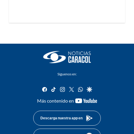
Síguenos en:
facebook
tiktok
instagram
twitter
whatsapp
google
youtube-
Más contenido en
footer
Descarga nuestra app en