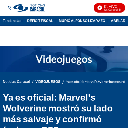
EN VIVO
Noticias Caracol En Vivo
Tendencias:
DÉFICIT FISCAL
MURIÓ ALFONSO LIZARAZO
ABELARDO
PUBLICIDAD
/
/
Noticias Caracol
VIDEOJUEGOS
Ya es oficial: Marvel’s Wolverine mostró s
Ya es oficial: Marvel’s
Wolverine mostró su lado
más salvaje y confirmó