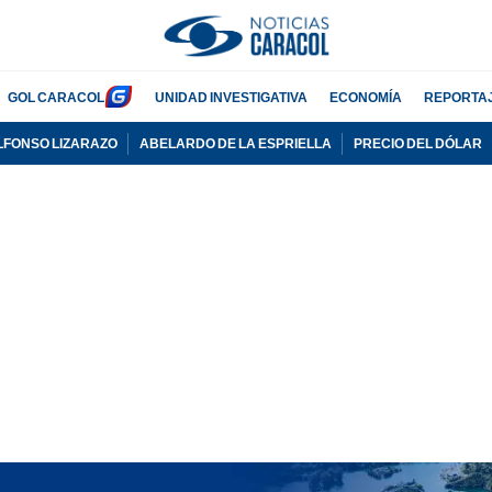
GOL CARACOL
UNIDAD INVESTIGATIVA
ECONOMÍA
REPORTA
LFONSO LIZARAZO
ABELARDO DE LA ESPRIELLA
PRECIO DEL DÓLAR
PUBLICIDAD