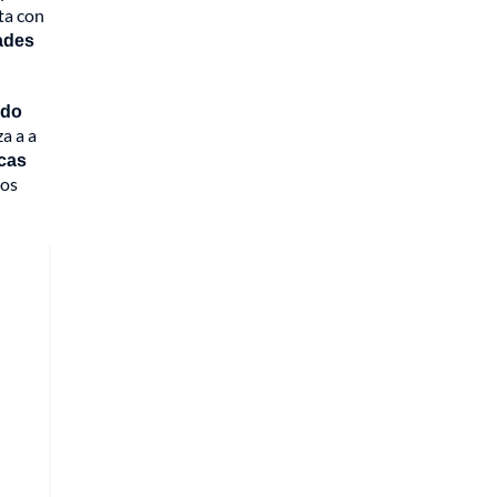
ta con
dades
ndo
a a a
icas
dos