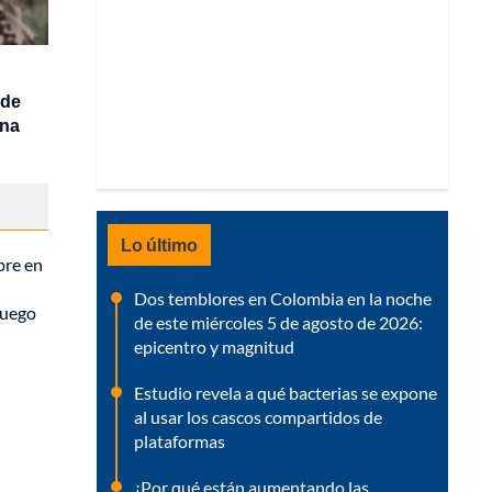
 de
una
Lo último
bre en
Dos temblores en Colombia en la noche
luego
de este miércoles 5 de agosto de 2026:
epicentro y magnitud
Estudio revela a qué bacterias se expone
al usar los cascos compartidos de
plataformas
¿Por qué están aumentando las