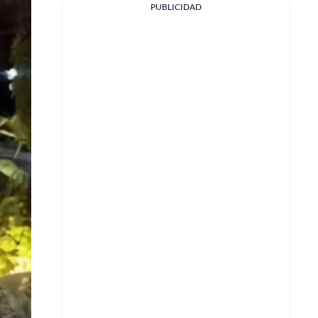
PUBLICIDAD
Facebook
X
Whatsapp
Copiar enlace
Telegram
LinkedIn