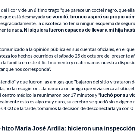
 del licor y de un último trago "que parece un coctel negro, que ella
nto que está desmayada
se vomitó, bronco aspiró su propio vóm
esgraciadamente, la discoteca no tenía ningún esquema de seguri
amente nada.
Ni siquiera fueron capaces de llevar a mi hija hasta
comunicado a la opinión pública en sus cuentas oficiales, en el que
teza los hechos ocurridos el sábado 25 de octubre del presente a
a familia en este difícil momento y reafirmamos nuestra disposic
gar que nos corresponda".
a atendió" y que fueron las amigas que "bajaron del sitio y trataron d
a, no la recogieron. Llamaron a un amigo que vivía cerca al sitio, él 
n el centro médico la reunimaron por 17 minutos y "
luchó por su vi
ealmente esto es algo muy duro, su cerebro se quedó sin oxígeno 
s 4:00 de la tarde, tomamos la decisión de desconectarla ya con 0
 hizo María José Ardila: hicieron una inspección