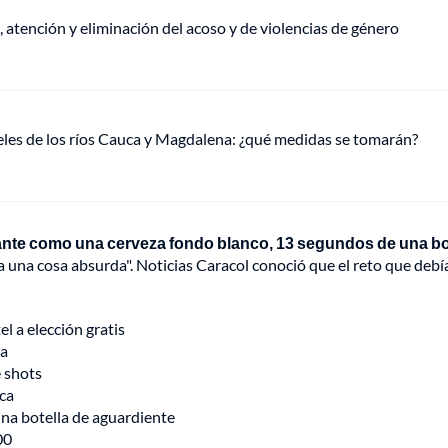
, atención y eliminación del acoso y de violencias de género
veles de los ríos Cauca y Magdalena: ¿qué medidas se tomarán?
ante como una cerveza fondo blanco, 13 segundos de una bo
ra una cosa absurda". Noticias Caracol conoció que el reto que debí
l a elección gratis
za
e shots
eca
Una botella de aguardiente
00