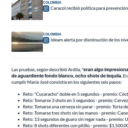
COLOMBIA
Caracol recibió política para prevención
COLOMBIA
Ideam alerta por disminución de los ni
Las pruebas, según describió Ardila, "
eran algo impresion
de aguardiente fondo blanco, ocho shots de tequila
. E
cumplir María José consistía en los siguientes seis pasos:
Reto: "Cucaracho" doble en 5 segundos - premio: Cócte
Reto: Tomarse 3 shots en 5 segundos - premio: Cerve
Reto: Tomarse una cerveza sin parar - premio: Torta d
Reto: Tomarse tres shots sin las manos - premio: Can
Reto: 13 segundos de guaro sin regar nada - premio: 
Reto: 8 shots diferentes con pitillo - premio: $1.500.0