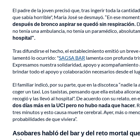
El padre de la joven precisó que, tras ingerir toda la cantidad
que sabía horrible", María José se desmayó. “En ese mome
después de bronco aspirar se quedó sin respiración.
D
no tenía una ambulancia, no tenía un paramédico, absolut
hospital”.
Tras difundirse el hecho, el establecimiento emitió un breve 
lamentó lo ocurrido: "
SAGSA BAR
lamenta con profunda tris
Expresamos nuestra solidaridad, apoyo y acompañamiento a l
brindar todo el apoyo y colaboración necesarios desde el lu
El familiar indicó, por su parte, que en la discoteca “nadie l
coger un taxi. Los taxistas, pensando que ella estaba alicorad
recogió y las llevó al hospital". De acuerdo con su relato, e
dos días más en la UCI pero no hubo nada que hacer.
R
tres minutos y esto causa muerte cerebral. Ayer, más o meno
probabilidades de que viviera”.
Asobares habló del bar y del reto mortal que