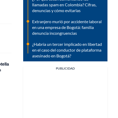
llamadas spam en Colombia? Cifras,
denuncias y cómo evitarlas
Extranjero murió por accidente laboral
en una empresa de Bogotá: familia
denuncia incongruencias
¿Habría un tercer implicado en libertad
en el caso del conductor de plataforma
asesinado en Bogotá?
tella
PUBLICIDAD
a