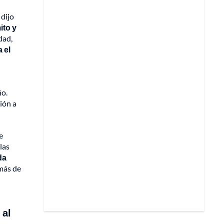
 dijo
ito y
dad,
 el
ño.
ión a
e
las
da
más de
 al