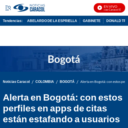
EN VIVO
Noticias Caracol En Vivo
Tendencias:
ABELARDO DE LA ESPRIELLA
GABINETE
DONALD TR
PUBLICIDAD
/
/
/
Noticias Caracol
COLOMBIA
BOGOTÁ
Alerta en Bogotá: con estos perfi
Alerta en Bogotá: con estos
perfiles en apps de citas
están estafando a usuarios