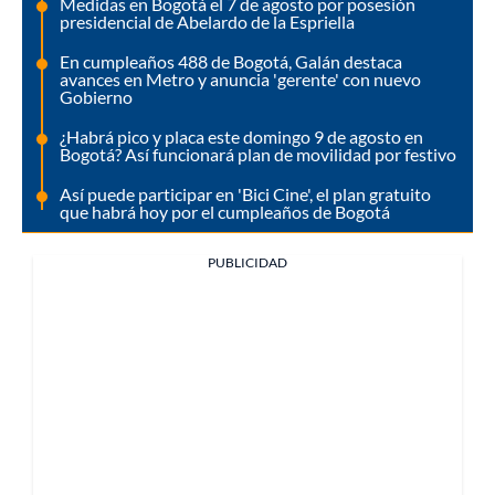
Medidas en Bogotá el 7 de agosto por posesión
presidencial de Abelardo de la Espriella
En cumpleaños 488 de Bogotá, Galán destaca
avances en Metro y anuncia 'gerente' con nuevo
Gobierno
¿Habrá pico y placa este domingo 9 de agosto en
Bogotá? Así funcionará plan de movilidad por festivo
Así puede participar en 'Bici Cine', el plan gratuito
que habrá hoy por el cumpleaños de Bogotá
PUBLICIDAD