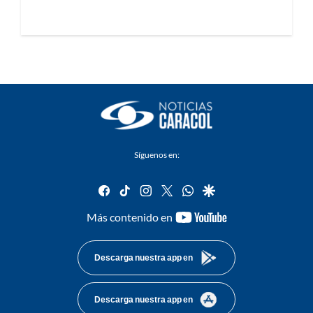
Síguenos en:
facebook
tiktok
instagram
twitter
whatsapp
google
youtube-
Más contenido en
footer
Descarga nuestra app en
Descarga nuestra app en