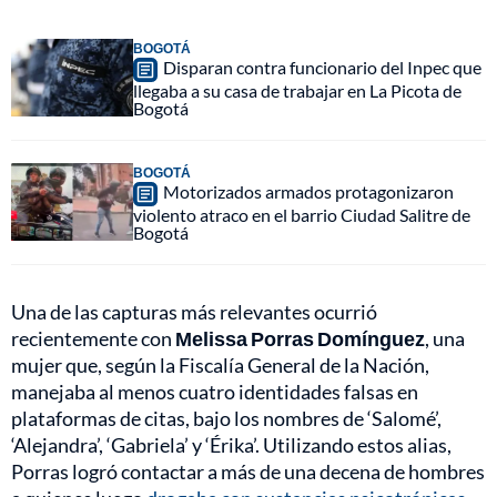
BOGOTÁ
Disparan contra funcionario del Inpec que
llegaba a su casa de trabajar en La Picota de
Bogotá
BOGOTÁ
Motorizados armados protagonizaron
violento atraco en el barrio Ciudad Salitre de
Bogotá
Una de las capturas más relevantes ocurrió
recientemente con
Melissa Porras Domínguez
, una
mujer que, según la Fiscalía General de la Nación,
manejaba al menos cuatro identidades falsas en
plataformas de citas, bajo los nombres de ‘Salomé’,
‘Alejandra’, ‘Gabriela’ y ‘Érika’. Utilizando estos alias,
Porras logró contactar a más de una decena de hombres