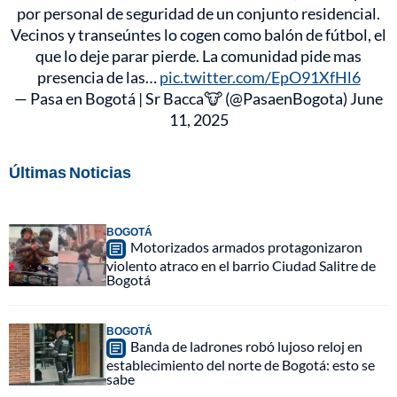
por personal de seguridad de un conjunto residencial.
Vecinos y transeúntes lo cogen como balón de fútbol, el
que lo deje parar pierde. La comunidad pide mas
presencia de las…
pic.twitter.com/EpO91XfHl6
— Pasa en Bogotá | Sr Bacca🐮 (@PasaenBogota)
June
11, 2025
Últimas Noticias
BOGOTÁ
Motorizados armados protagonizaron
violento atraco en el barrio Ciudad Salitre de
Bogotá
BOGOTÁ
Banda de ladrones robó lujoso reloj en
establecimiento del norte de Bogotá: esto se
sabe