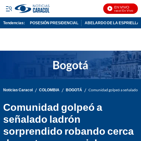
EN VIVO
Noticias Caracol En Vivo
Tendencias:
POSESIÓN PRESIDENCIAL
ABELARDO DE LA ESPRIELLA
PUBLICIDAD
/
/
/
Noticias Caracol
COLOMBIA
BOGOTÁ
Comunidad golpeó a señalado la
Comunidad golpeó a
señalado ladrón
sorprendido robando cerca