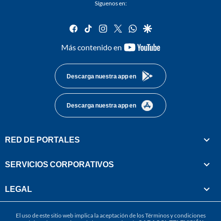
Síguenos en:
facebook
tiktok
instagram
twitter
whatsapp
google
youtube-
Más contenido en
footer
Descarga nuestra app en
Descarga nuestra app en
RED DE PORTALES
SERVICIOS CORPORATIVOS
LEGAL
El uso de este sitio web implica la aceptación de los
Términos y condiciones