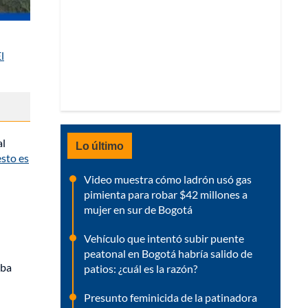
l
al
Lo último
esto es
Video muestra cómo ladrón usó gas
pimienta para robar $42 millones a
mujer en sur de Bogotá
Vehículo que intentó subir puente
peatonal en Bogotá habría salido de
aba
patios: ¿cuál es la razón?
Presunto feminicida de la patinadora