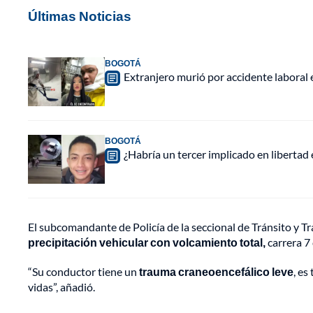
Últimas Noticias
BOGOTÁ
Extranjero murió por accidente laboral
BOGOTÁ
¿Habría un tercer implicado en libertad
El subcomandante de Policía de la seccional de Tránsito y T
precipitación vehicular con volcamiento total,
carrera 7 
“Su conductor tiene un
trauma craneoencefálico leve
, es
vidas”, añadió.