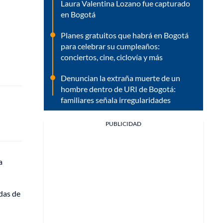
Laura Valentina Lozano fue capturado
en Bogotá
Planes gratuitos que habrá en Bogotá
para celebrar su cumpleaños:
conciertos, cine, ciclovía y más
Denuncian la extraña muerte de un
hombre dentro de URI de Bogotá:
familiares señala irregularidades
PUBLICIDAD
a
idas de