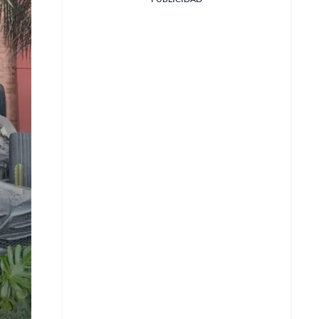
Facebook
X
Whatsapp
Copiar enlace
Telegram
LinkedIn