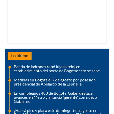
Lo último
Banda de ladrones robó lujoso reloj en
establecimiento del norte de Bogotá: esto se sabe
Medidas en Bogotá el 7 de agosto por posesión
presidencial de Abelardo de la Espriella
En cumpleaños 488 de Bogotá, Galán destaca
avances en Metro y anuncia 'gerente' con nuevo
Gobierno
¿Habrá pico y placa este domingo 9 de agosto en