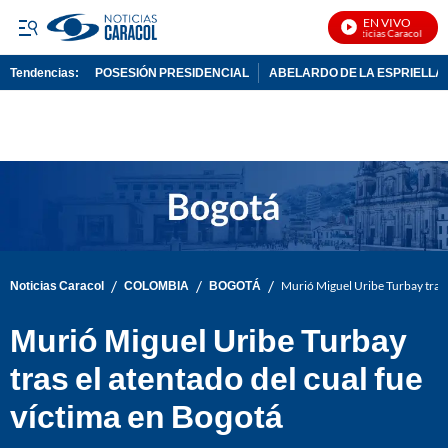
EN VIVO
Noticias Caracol En Vivo
Tendencias:
POSESIÓN PRESIDENCIAL
ABELARDO DE LA ESPRIELLA
PUBLICIDAD
/
/
/
Noticias Caracol
COLOMBIA
BOGOTÁ
Murió Miguel Uribe Turbay tras e
Murió Miguel Uribe Turbay
tras el atentado del cual fue
víctima en Bogotá