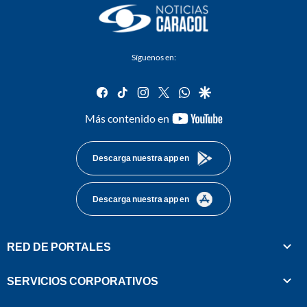
Síguenos en:
facebook
tiktok
instagram
twitter
whatsapp
google
youtube-
Más contenido en
footer
Descarga nuestra app en
Descarga nuestra app en
RED DE PORTALES
SERVICIOS CORPORATIVOS