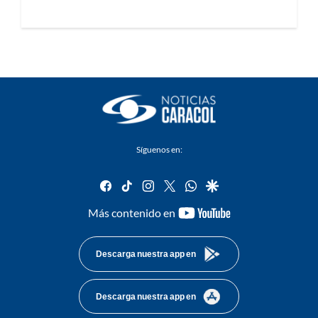
Síguenos en:
facebook
tiktok
instagram
twitter
whatsapp
google
youtube-
Más contenido en
footer
Descarga nuestra app en
Descarga nuestra app en