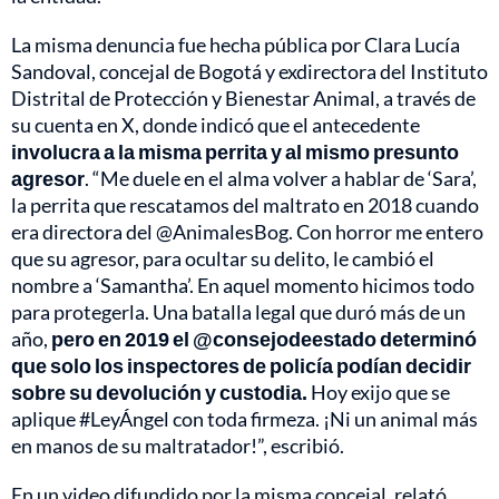
La misma denuncia fue hecha pública por Clara Lucía
Sandoval, concejal de Bogotá y exdirectora del Instituto
Distrital de Protección y Bienestar Animal, a través de
su cuenta en X, donde indicó que el antecedente
involucra a la misma perrita y al mismo presunto
agresor
. “Me duele en el alma volver a hablar de ‘Sara’,
la perrita que rescatamos del maltrato en 2018 cuando
era directora del @AnimalesBog. Con horror me entero
que su agresor, para ocultar su delito, le cambió el
nombre a ‘Samantha’. En aquel momento hicimos todo
para protegerla. Una batalla legal que duró más de un
año,
pero en 2019 el @consejodeestado determinó
que solo los inspectores de policía podían decidir
sobre su devolución y custodia.
Hoy exijo que se
aplique #LeyÁngel con toda firmeza. ¡Ni un animal más
en manos de su maltratador!”, escribió.
En un video difundido por la misma concejal, relató