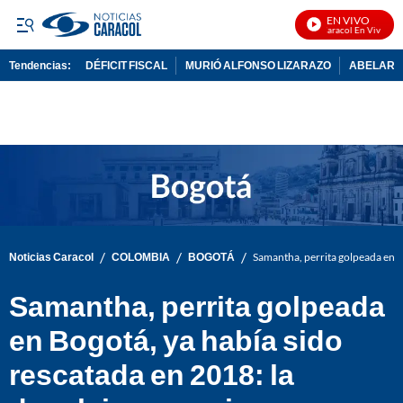
EN VIVO
Noticias Caracol En Vivo
Tendencias:
DÉFICIT FISCAL
MURIÓ ALFONSO LIZARAZO
ABELARDO
PUBLICIDAD
/
/
/
Noticias Caracol
COLOMBIA
BOGOTÁ
Samantha, perrita golpeada en B
Samantha, perrita golpeada
en Bogotá, ya había sido
rescatada en 2018: la