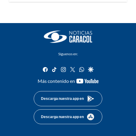
Síguenos en:
facebook
tiktok
instagram
twitter
whatsapp
google
youtube-
Más contenido en
footer
Descarga nuestra app en
Descarga nuestra app en