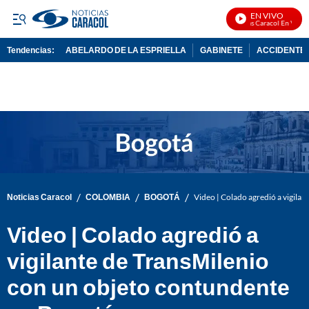
EN VIVO
Noticias Caracol En Vivo
Tendencias:
ABELARDO DE LA ESPRIELLA
GABINETE
ACCIDENTE 
PUBLICIDAD
/
/
/
Noticias Caracol
COLOMBIA
BOGOTÁ
Video | Colado agredió a vigila
Video | Colado agredió a
vigilante de TransMilenio
con un objeto contundente