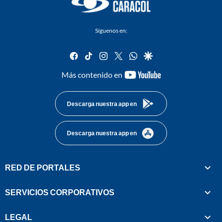
Síguenos en:
facebook
tiktok
instagram
twitter
whatsapp
google
youtube-
Más contenido en
footer
Descarga nuestra app en
Descarga nuestra app en
RED DE PORTALES
SERVICIOS CORPORATIVOS
LEGAL