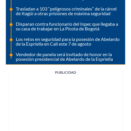
Trasladan a 103 “peligrosos criminales” de la cárcel
de Itagüí a otras prisiones de máxima seguridad
Disparan contra funcionario del Inpec que llegaba a
su casa de trabajar en La Picota de Bogotá
Los retos en seguridad para la posesión de Abelardo
de la Espriella en Cali este 7 de agosto
Vendedor de panela será invitado de honor en la
posesión presidencial de Abelardo de la Espriella
PUBLICIDAD