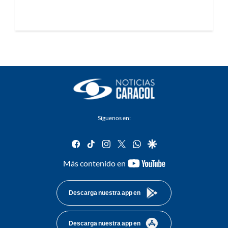
Síguenos en:
facebook
tiktok
instagram
twitter
whatsapp
google
youtube-
Más contenido en
footer
Descarga nuestra app en
Descarga nuestra app en