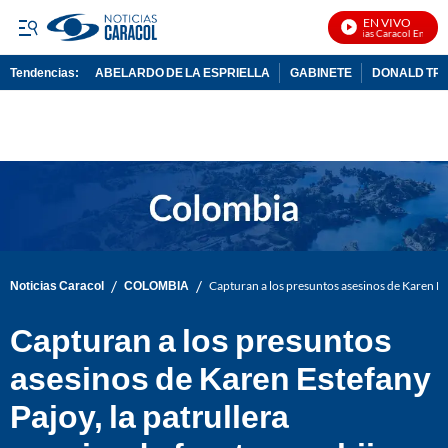
EN VIVO
Noticias Caracol En Vivo
Tendencias:
ABELARDO DE LA ESPRIELLA
GABINETE
DONALD TR
PUBLICIDAD
/
/
Noticias Caracol
COLOMBIA
Capturan a los presuntos asesinos de Karen Este
Capturan a los presuntos
asesinos de Karen Estefany
Pajoy, la patrullera