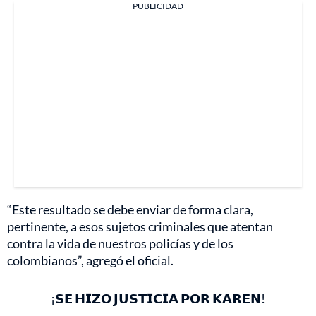
PUBLICIDAD
“Este resultado se debe enviar de forma clara,
pertinente, a esos sujetos criminales que atentan
contra la vida de nuestros policías y de los
colombianos”, agregó el oficial.
¡𝗦𝗘 𝗛𝗜𝗭𝗢 𝗝𝗨𝗦𝗧𝗜𝗖𝗜𝗔 𝗣𝗢𝗥 𝗞𝗔𝗥𝗘𝗡!