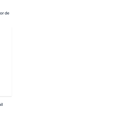
nor de
il