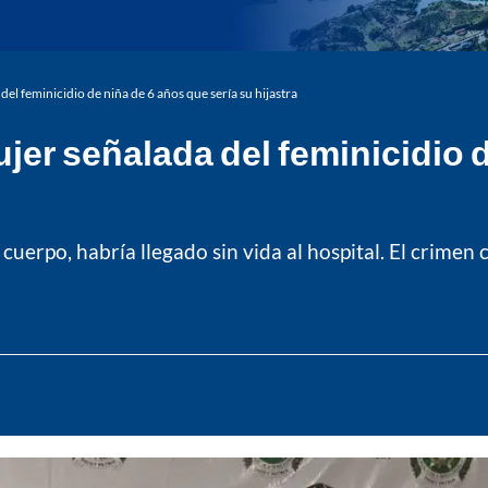
el feminicidio de niña de 6 años que sería su hijastra
jer señalada del feminicidio d
 cuerpo, habría llegado sin vida al hospital. El crim