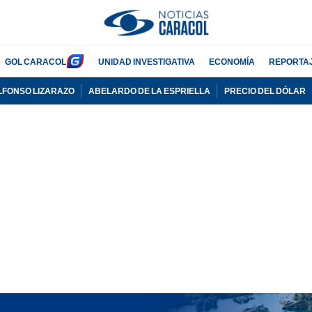
GOL CARACOL
UNIDAD INVESTIGATIVA
ECONOMÍA
REPORTA
LFONSO LIZARAZO
ABELARDO DE LA ESPRIELLA
PRECIO DEL DÓLAR
PUBLICIDAD