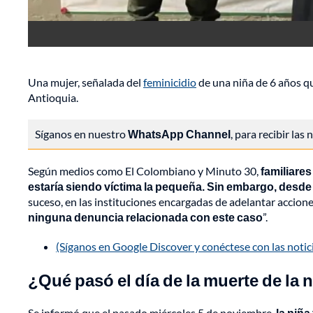
Una mujer, señalada del
feminicidio
de una niña de 6 años qu
Antioquia.
Síganos en nuestro
WhatsApp Channel
, para recibir las
Según medios como El Colombiano y Minuto 30,
familiares
estaría siendo víctima la pequeña. Sin embargo, desde
suceso, en las instituciones encargadas de adelantar accione
ninguna denuncia relacionada con este caso
”.
(Síganos en Google Discover y conéctese con las noti
¿Qué pasó el día de la muerte de la 
Se informó que el pasado miércoles 5 de noviembre,
la niña