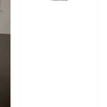
Facebook
X
Whatsapp
Copiar enlace
Telegram
LinkedIn