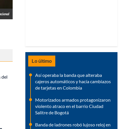
acional
Lo último
Así operaba la banda que alteraba
 del
cajeros automáticos y hacía cambiazos
de tarjetas en Colombia
Motorizados armados protagonizaron
violento atraco en el barrio Ciudad
Salitre de Bogotá
Banda de ladrones robó lujoso reloj en
in