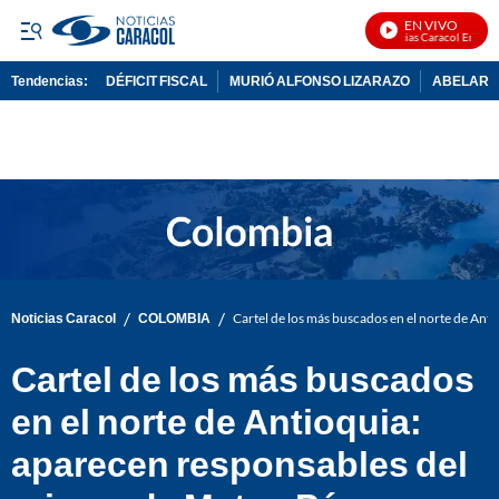
EN VIVO
Noticias Caracol En Vivo
Tendencias:
DÉFICIT FISCAL
MURIÓ ALFONSO LIZARAZO
ABELARDO
PUBLICIDAD
/
/
Noticias Caracol
COLOMBIA
Cartel de los más buscados en el norte de Ant
Cartel de los más buscados
en el norte de Antioquia:
aparecen responsables del