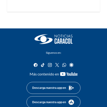
Síguenos en:
facebook
tiktok
instagram
twitter
whatsapp
google
youtube-
Más contenido en
footer
Descarga nuestra app en
Descarga nuestra app en