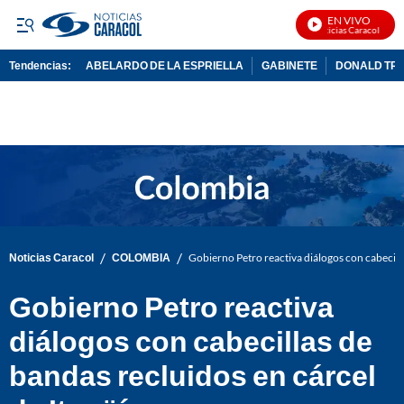
EN VIVO
Noticias Caracol En Viv
Tendencias:
ABELARDO DE LA ESPRIELLA
GABINETE
DONALD TR
PUBLICIDAD
/
/
Noticias Caracol
COLOMBIA
Gobierno Petro reactiva diálogos con cabecilla
Gobierno Petro reactiva
diálogos con cabecillas de
bandas recluidos en cárcel