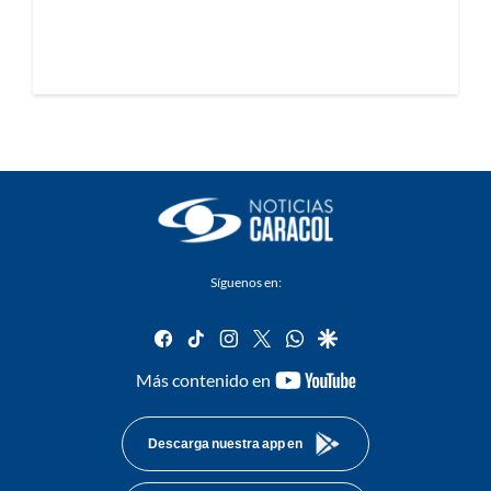
Síguenos en:
facebook
tiktok
instagram
twitter
whatsapp
google
youtube-
Más contenido en
footer
Descarga nuestra app en