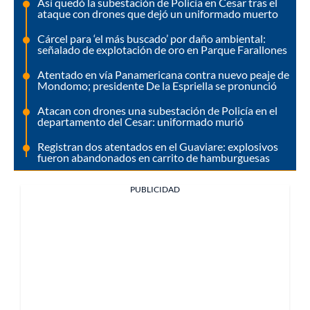
Así quedó la subestación de Policía en Cesar tras el
ataque con drones que dejó un uniformado muerto
Cárcel para ‘el más buscado’ por daño ambiental:
señalado de explotación de oro en Parque Farallones
Atentado en vía Panamericana contra nuevo peaje de
Mondomo; presidente De la Espriella se pronunció
Atacan con drones una subestación de Policía en el
departamento del Cesar: uniformado murió
Registran dos atentados en el Guaviare: explosivos
fueron abandonados en carrito de hamburguesas
PUBLICIDAD