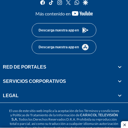
facebook
tiktok
instagram
twitter
whatsapp
google
youtube-
Más contenido en
footer
Descarga nuestra app en
Descarga nuestra app en
RED DE PORTALES
SERVICIOS CORPORATIVOS
LEGAL
El uso de este sitio web implica la aceptación de los
Términos y condiciones
y
Políticas de Tratamiento de la Información
de
CARACOL TELEVISIÓN
S.A.
Todos los Derechos Reservados D.R.A. Prohibida su reproducción
total o parcial, así como su traducción a cualquier idioma sin autorización
cl
escrita de su titular. Reproduction in whole or in part, or translation