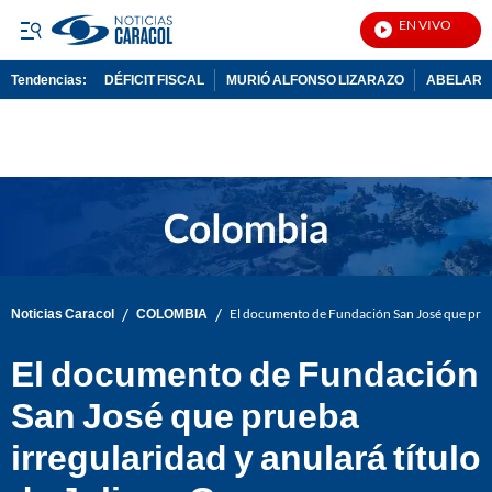
EN VIVO
Notic
Tendencias:
DÉFICIT FISCAL
MURIÓ ALFONSO LIZARAZO
ABELARDO
PUBLICIDAD
/
/
Noticias Caracol
COLOMBIA
El documento de Fundación San José que prueb
El documento de Fundación
San José que prueba
irregularidad y anulará título