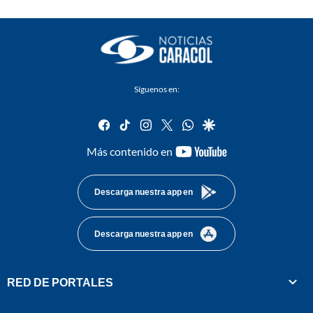
Síguenos en:
facebook
tiktok
instagram
twitter
whatsapp
google
youtube-
Más contenido en
footer
Descarga nuestra app en
Descarga nuestra app en
RED DE PORTALES