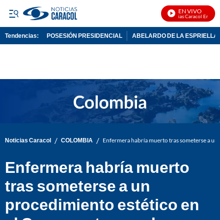
EN VIVO
Noticias Caracol En Vivo
Tendencias:
POSESIÓN PRESIDENCIAL
ABELARDO DE LA ESPRIELLA
PUBLICIDAD
/
/
Noticias Caracol
COLOMBIA
Enfermera habría muerto tras someterse a un p
Enfermera habría muerto
tras someterse a un
procedimiento estético en