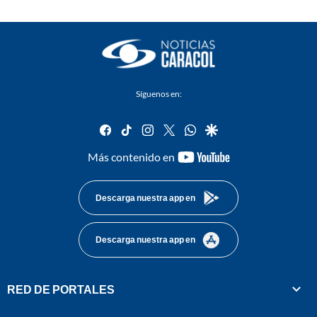
Síguenos en:
facebook
tiktok
instagram
twitter
whatsapp
google
youtube-
Más contenido en
footer
Descarga nuestra app en
Descarga nuestra app en
RED DE PORTALES