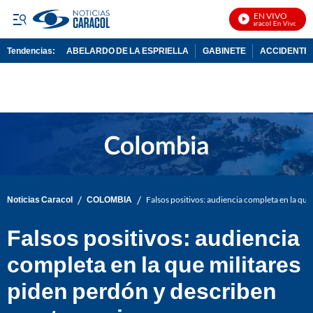
EN VIVO
Noticias Caracol En Vivo
Tendencias:
ABELARDO DE LA ESPRIELLA
GABINETE
ACCIDENTE 
PUBLICIDAD
/
/
Noticias Caracol
COLOMBIA
Falsos positivos: audiencia completa en la que
Falsos positivos: audiencia
completa en la que militares
piden perdón y describen