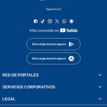
Síguenos en:
facebook
tiktok
instagram
twitter
whatsapp
google
youtube-
Más contenido en
footer
Descarga nuestra app en
Descarga nuestra app en
RED DE PORTALES
SERVICIOS CORPORATIVOS
LEGAL