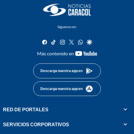
Síguenos en:
facebook
tiktok
instagram
twitter
whatsapp
google
youtube-
Más contenido en
footer
Descarga nuestra app en
Descarga nuestra app en
RED DE PORTALES
SERVICIOS CORPORATIVOS