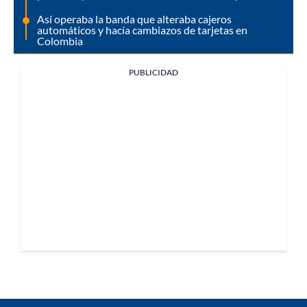
Así operaba la banda que alteraba cajeros
automáticos y hacía cambiazos de tarjetas en
Colombia
PUBLICIDAD