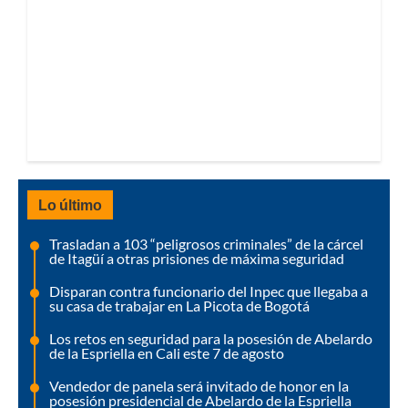
Lo último
Trasladan a 103 “peligrosos criminales” de la cárcel
de Itagüí a otras prisiones de máxima seguridad
Disparan contra funcionario del Inpec que llegaba a
su casa de trabajar en La Picota de Bogotá
Los retos en seguridad para la posesión de Abelardo
de la Espriella en Cali este 7 de agosto
Vendedor de panela será invitado de honor en la
posesión presidencial de Abelardo de la Espriella