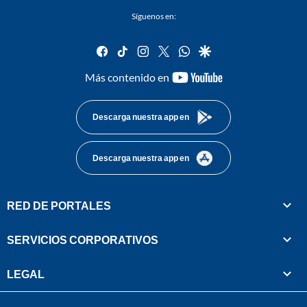
Síguenos en:
facebook
tiktok
instagram
twitter
whatsapp
google
youtube-
Más contenido en
footer
Descarga nuestra app en
Descarga nuestra app en
RED DE PORTALES
SERVICIOS CORPORATIVOS
LEGAL