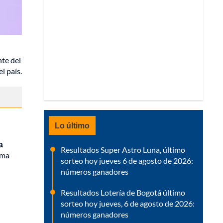
nte del
l país.
Lo último
a
Resultados Super Astro Luna, último
rma
sorteo hoy jueves 6 de agosto de 2026:
números ganadores
Resultados Lotería de Bogotá último
sorteo hoy jueves, 6 de agosto de 2026:
números ganadores