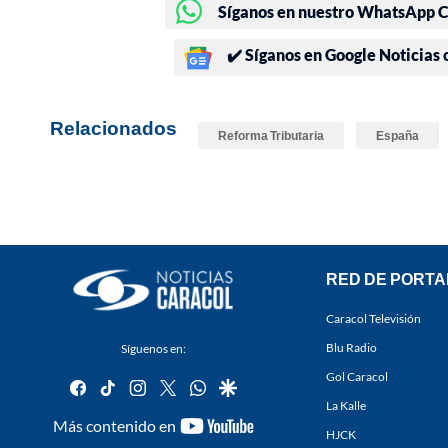
Síganos en nuestro WhatsApp Ch
✔️ Síganos en Google Noticias
Relacionados
Reforma Tributaria
España
RED DE PORTA
Caracol Televisión
Blu Radio
Síguenos en:
Gol Caracol
facebook
tiktok
instagram
twitter
whatsapp
google
La Kalle
youtube-
Más contenido en
HJCK
footer