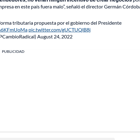
mpresa en este país fuera malo”, señaló el director Germán Córdob
forma tributaria propuesta por el gobierno del Presidente
/da6KFmUoMa
pic.twitter.com/gUCTUQlB8j
@PCambioRadical)
August 24, 2022
PUBLICIDAD