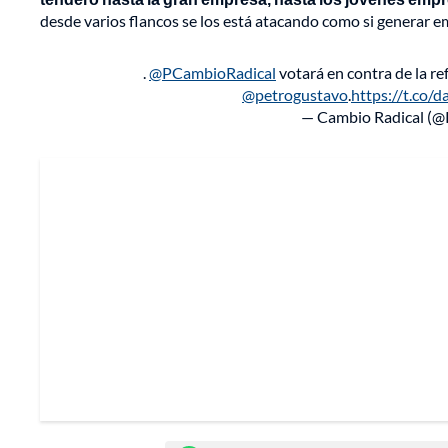
desde varios flancos se los está atacando como si generar e
.
@PCambioRadical
votará en contra de la re
@petrogustavo
.
https://t.co
— Cambio Radical (