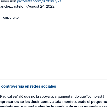
e inversión
pic.twitter.com/izr82nuy7z
sanchezcastejon)
August 24, 2022
PUBLICIDAD
n controversia en redes sociales
io Radical señaló que no la apoyará, argumentando que “como está
mpresarios se les desincentiva totalmente, desde el pequeñ
rendedores, no verán ningún incentivo de crear negocios
po