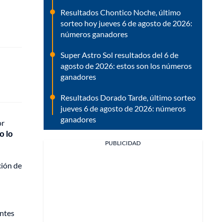
Resultados Chontico Noche, último
sorteo hoy jueves 6 de agosto de 2026:
números ganadores
Super Astro Sol resultados del 6 de
agosto de 2026: estos son los números
ganadores
Resultados Dorado Tarde, último sorteo
jueves 6 de agosto de 2026: números
ganadores
or
o lo
PUBLICIDAD
ción de
entes