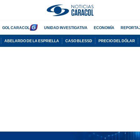
GOL CARACOL
UNIDAD INVESTIGATIVA
ECONOMÍA
REPORTA
ABELARDO DE LA ESPRIELLA
CASO BLESSD
PRECIO DEL DÓLAR
PUBLICIDAD