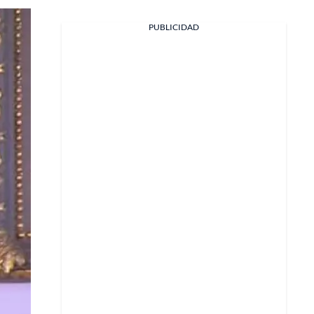
PUBLICIDAD
Facebook
X
Whatsapp
Copiar enlace
Telegram
LinkedIn