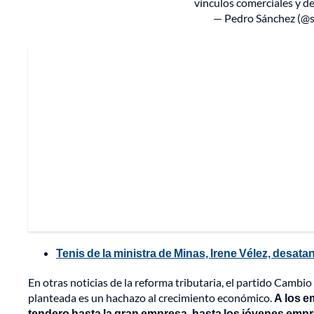
vínculos comerciales y d
— Pedro Sánchez (@
Tenis de la ministra de Minas, Irene Vélez, desata
En otras noticias de la reforma tributaria, el partido Camb
planteada es un hachazo al crecimiento económico.
A los e
tendero hasta la gran empresa, hasta los jóvenes emp